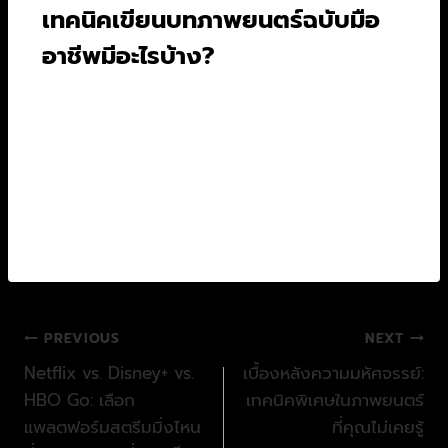
เทคนิคเขียนบทภาพยนตร์ฉบับมือ
อาชีพมีอะไรบ้าง?
บทความนี้จะเจาะลึก 10 เทคนิคเขียนบทภาพยนตร์
ฉบับมืออาชีพ ตั้งแต่การเริ่มต้นจากไอเดียไปจนถึง
การสร้างภาพยนตร์เงินล้าน ซึ่งรวมถึงการทำความ
เข้าใจโครงสร้างเรื่องเล่า การพัฒนาตัวละคร และ
เคล็ดลับที่คนในวงการใช้กันจริงๆ เพื่อให้คุณ
สามารถสร้างสรรค์ผลงานได้อย่างมืออาชีพ.
PREVIOUS
NEXT
Netflix vs. Disney+ vs.
เบื้องหลังความมหัศจรรย์:
HBO Go: เลือก
เทคนิคพิเศษในภาพยนตร์
แพลตฟอร์มสตรีมมิ่งไหน
ที่คุณไม่เคยรู้