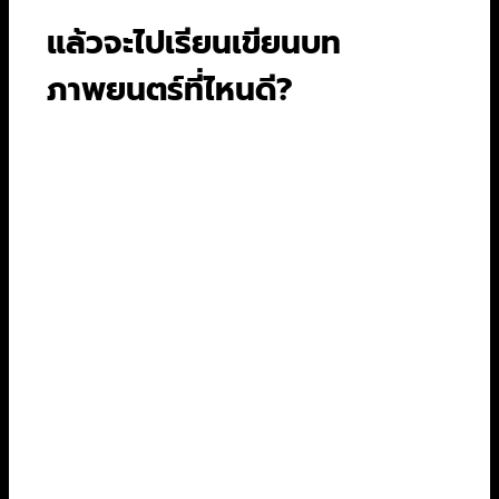
แล้วจะไปเรียนเขียนบท
ภาพยนตร์ที่ไหนดี?
ข่าวดีคือในยุคนี้มีแหล่งความรู้มากมายให้คุณศึกษา
ได้ แม้จะไม่ได้เรียนในมหาวิทยาลัยโดยตรงก็ตาม
อ่านบทภาพยนตร์:
นี่คือวิธีที่ดีที่สุดและฟรีด้วย
เว็บไซต์อย่าง The Script Lab หรือ IMSDb มี
บทภาพยนตร์ดังๆ ให้อ่านมากมาย อ่านแล้ว
วิเคราะห์ตามไปด้วย
หนังสือสอนเขียนบท:
มีหนังสือคลาสสิกหลาย
เล่มที่เปรียบเสมือนคัมภีร์ของวงการ เช่น
“Story” โดย Robert McKee หรือ “Save the
Cat!” โดย Blake Snyder
คอร์สออนไลน์:
แพลตฟอร์มอย่าง Coursera,