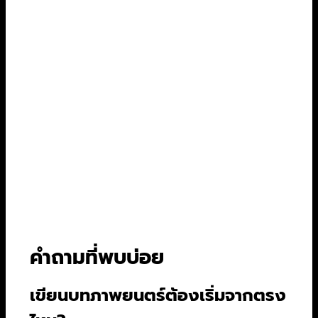
อย่ารอให้มีไอเดียที่สมบูรณ์แบบที่สุด เพราะมันอาจ
ไม่มีอยู่จริง เริ่มจากไอเดียเล็กๆ ที่คุณตื่นเต้นกับมัน
สร้างตัวละครที่คุณอยากจะใช้ชีวิตอยู่ด้วยเป็นเวลา
หลายเดือน แล้วเริ่มเขียนหน้าแรก เขียนฉากแรก
เขียนองค์แรกให้จบ
เส้นทางนี้อาจจะโดดเดี่ยวและเต็มไปด้วยความท้าทาย
แต่ปลายทางที่ได้เห็นเรื่องราวจากจินตนาการของ
คุณโลดแล่นบนจอภาพยนตร์นั้น… มันคุ้มค่าเสมอ
ครับ เริ่มเขียนเลยวันนี้
คำถามที่พบบ่อย
เขียนบทภาพยนตร์ต้องเริ่มจากตรง