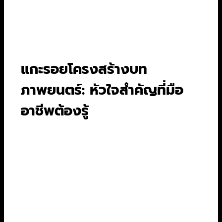
ตกแต่งก็คือตัวละคร บทสนทนา และฉากต่างๆ ที่จะ
ทำให้เรื่องราวมีชีวิตชีวาขึ้นมา ซึ่งเราจะมาว่ากันในหัว
ข้อถัดๆ ไป
แกะรอยโครงสร้างบท
ภาพยนตร์: หัวใจสำคัญที่มือ
อาชีพต้องรู้
ถ้าคุณไปถามนักเขียนบทมืออาชีพทุกคน พวกเขาจะ
พูดเป็นเสียงเดียวกันว่า “โครงสร้างคือพระเจ้า”
โครงสร้างบทภาพยนตร์ที่ได้รับความนิยมและเป็น
สากลที่สุดคือ
โครงสร้าง 3 องค์ (Three-Act
Structure)
ซึ่งเป็นเหมือนกระดูกสันหลังของเรื่อง
ราวเกือบทุกเรื่องที่คุณเคยดู ลองนึกภาพตามนะครับ
โครงสร้างนี้แบ่งบทภาพยนตร์ 120 หน้า ออกเป็น 3