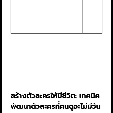
ไคลแมกซ์, การ
องค์ที่ 3: บทสรุป
คลี่คลายปม,
หน้า 91
(The
ผลลัพธ์สุดท้าย
– 120
Resolution)
ของเรื่อง
การเข้าใจโครงสร้างนี้ไม่ได้หมายความว่าคุณต้องทำ
ตามเป๊ะๆ ทุกขั้นตอน แต่มันเป็นเครื่องมือที่ช่วย
ควบคุมจังหวะของเรื่องและทำให้แน่ใจว่าเรื่องราว
ของคุณจะดึงดูดคนดูได้ตลอดรอดฝั่ง แต่โครงสร้าง
ที่แข็งแกร่งก็ไร้ความหมายถ้าขาดตัวละครที่น่าจดจำ
มาขับเคลื่อนเรื่องราวไปข้างหน้า
สร้างตัวละครให้มีชีวิต: เทคนิค
พัฒนาตัวละครที่คนดูจะไม่มีวัน