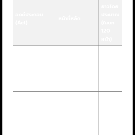
ยาวโดย
องค์ประกอบ
ประมาณ
หน้าที่หลัก
(Act)
(ในบท
120
หน้า)
แนะนำตัวละคร,
โลก, และจุด
องค์ที่ 1: ปฐมบท
หน้า 1 –
ชนวนของเรื่อง
(The Setup)
30
(Inciting
Incident)
ตัวเอกเผชิญ
องค์ที่ 2: การ
อุปสรรค, เรื่อง
หน้า 31
เผชิญหน้า (The
ราวเข้มข้นขึ้น,
– 90
Confrontation)
จุดพลิกผันกลาง
เรื่อง (Midpoint)