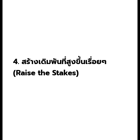
ต้องขับเคลื่อนเรื่องราวไปข้างหน้า, เปิดเผยข้อมูล
สำคัญ, หรือแสดงลักษณะนิสัยของตัวละคร เทคนิค
ขั้นสูงคือการใช้ Subtext หรือความหมายที่ซ่อนอยู่
ใต้คำพูด คนเรามักไม่พูดสิ่งที่ตัวเองคิดตรงๆ เสมอ
ไป บทสนทนาในหนังก็ควรเป็นเช่นนั้น
4. สร้างเดิมพันที่สูงขึ้นเรื่อยๆ
(Raise the Stakes)
คนดูจะเอาใจช่วยตัวเอกก็ต่อเมื่อพวกเขารู้สึกว่า
“เดิมพัน” ในเรื่องนั้นสูงพอ ถ้าตัวเอกล้มเหลวจะเกิด
อะไรขึ้น? ต้องมีผลกระทบที่รุนแรงตามมา และเมื่อ
เรื่องดำเนินไป เดิมพันก็ควรจะสูงขึ้นเรื่อยๆ จาก
ปัญหาส่วนตัวกลายเป็นปัญหาระดับเมืองหรือระดับ
โลก