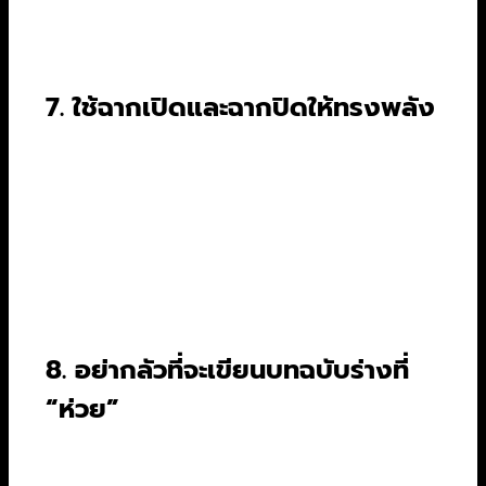
เล่าเรื่อง แต่คือการออกแบบประสบการณ์ทาง
อารมณ์ให้ผู้ชม
7. ใช้ฉากเปิดและฉากปิดให้ทรงพลัง
ฉากเปิดเรื่อง (Opening Image) คือสิ่งที่จะสร้าง
ความประทับใจแรกและกำหนดโทนของหนังทั้งเรื่อง
มันควรจะบอกใบ้ถึงธีมหรือปัญหาหลักของตัวเอก
ส่วนฉากปิดเรื่อง (Final Image) ก็ควรจะสะท้อน
หรือตรงกันข้ามกับฉากเปิด เพื่อแสดงให้เห็นว่าตัว
ละครได้เปลี่ยนแปลงไปมากแค่ไหน
8. อย่ากลัวที่จะเขียนบทฉบับร่างที่
“ห่วย”
ไม่มีใครเขียนบทที่สมบูรณ์แบบได้ในครั้งแรก เป้า
หมายของการเขียนร่างแรก (First Draft) คือการ