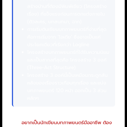
สร้างบ้านที่ต้องมีพิมพ์เขียว (โครงสร้าง
เรื่อง) ที่แข็งแรงก่อนการตกแต่งภายใน
(ตัวละคร, บทสนทนา, ฉาก)
การเริ่มต้นเขียนบทภาพยนตร์ที่ง่ายที่สุด
คือการเริ่มจาก ‘ไอเดีย’ ซึ่งอาจเป็นแค่
ประโยคเดียวที่เรียกว่า Logline
โครงสร้างบทภาพยนตร์ที่ได้รับความนิยม
และเป็นสากลที่สุดคือ โครงสร้าง 3 องค์
(Three-Act Structure)
โครงสร้าง 3 องค์นี้เป็นเหมือนกระดูกสัน
หลังของเรื่องราวเกือบทุกเรื่อง และแบ่ง
บทภาพยนตร์ 120 หน้า ออกเป็น 3 ส่วน
หลักๆ
สารบัญ
อยากเป็นนักเขียนบทภาพยนตร์มืออาชีพ ต้อง