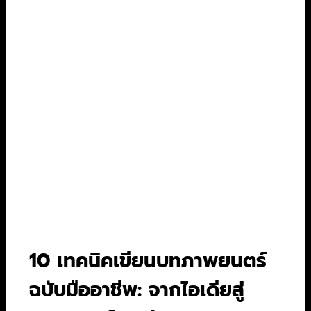
บกพร่องทำให้ตัวละครดูเป็นมนุษย์และสร้าง
อุปสรรคให้ตัวเอง เช่น ความขี้ขลาด, ความดื้อ
รั้น, หรือความไม่เชื่อใจคน
ความขัดแย้งภายใน (Internal Conflict):
สิ่ง
ที่เขาต้องการ (Goal) อาจขัดแย้งกับสิ่งที่เขา
เชื่อหรือสิ่งที่เขาเป็นจริงๆ เช่น โจรที่อยากเป็น
คนดี
ลองสร้างประวัติย่อ (Bio) ให้กับตัวละครหลักของ
คุณดูสิครับ ไม่จำเป็นต้องใส่ทั้งหมดลงไปในบท แต่
มันจะช่วยให้คุณเข้าใจการตัดสินใจของพวกเขาในทุก
สถานการณ์ได้ดีขึ้น
10 เทคนิคเขียนบทภาพยนตร์
ฉบับมืออาชีพ: จากไอเดียสู่