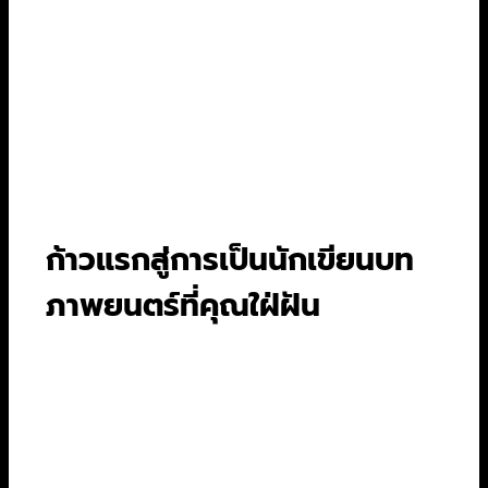
Skillshare หรือ MasterClass มักจะมีคอร์ส
สอนโดยนักเขียนบทมืออาชีพชื่อดังมาเปิดสอน
เองเลย ซึ่งสะดวกและเข้าถึงง่ายมาก
เข้าร่วมกลุ่มหรือ Workshop:
การได้แลก
เปลี่ยนไอเดียและรับฟังความคิดเห็นจากเพื่อน
นักเขียนด้วยกันเป็นสิ่งที่มีค่ามาก มันช่วยเปิด
มุมมองใหม่ๆ และให้กำลังใจกันและกันได้ดี
ก้าวแรกสู่การเป็นนักเขียนบท
ภาพยนตร์ที่คุณใฝ่ฝัน
ทั้งหมดที่กล่าวมาคือเครื่องมือและแผนที่ แต่คนที่
ต้องออกเดินทางคือตัวคุณเอง การเป็นนักเขียนบท
ภาพยนตร์มืออาชีพไม่ได้เกิดขึ้นในชั่วข้ามคืน มันคือ
ผลลัพธ์ของการฝึกฝน ความอดทน และความรักใน
เรื่องเล่าอย่างแท้จริง