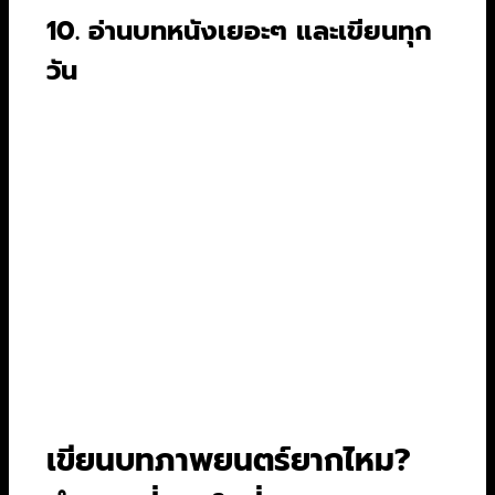
10. อ่านบทหนังเยอะๆ และเขียนทุก
วัน
เทคนิคที่ดีที่สุดในการเป็นนักเขียนที่ดีคือการอ่านงาน
ของคนที่เก่งกว่า ไปหาบทภาพยนตร์เรื่องโปรดของ
คุณมาอ่าน วิเคราะห์ว่าทำไมฉากนั้นถึงดี ทำไมบท
สนทนานี้ถึงคมคาย และที่สำคัญที่สุดคือการลงมือ
เขียนอย่างสม่ำเสมอ ไม่ต้องรอแรงบันดาลใจ สร้าง
วินัยในการเขียน แล้วคุณจะพัฒนาขึ้นอย่างไม่น่าเชื่อ
มีรายงานคาดการณ์ว่าตลาดอุตสาหกรรมภาพยนตร์
ในปี 2026 ต้องการบทภาพยนตร์ที่มีความคิดสร้าง
สรรค์ใหม่ๆ เพิ่มขึ้นถึง 15% เพื่อแข่งขันกับบริการ
สตรีมมิ่ง นี่คือโอกาสของคุณ
เขียนบทภาพยนตร์ยากไหม?