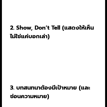
ซึ่งต้องบอกได้ว่าใครคือตัวเอก, เขาต้องการอะไร,
และอะไรคืออุปสรรค
2. Show, Don’t Tell (แสดงให้เห็น
ไม่ใช่แค่บอกเล่า)
นี่คือกฎเหล็กข้อแรกของการเขียนบท อย่าเขียนว่า
“เขาเป็นคนขี้โมโห” แต่ให้เขียนฉากที่เขาหัวเสียกับ
เรื่องเล็กๆ น้อยๆ เช่น ทำกาแฟหกแล้วทุ่มแก้วลงพื้น
ภาพยนตร์คือสื่อที่ใช้ภาพเล่าเรื่อง ใช้การกระทำและ
ปฏิกิริยาของตัวละครเพื่อเปิดเผยนิสัยของพวกเขา
3. บทสนทนาต้องมีเป้าหมาย (และ
ซ่อนความหมาย)
บทสนทนาที่ดีต้องทำหน้าที่มากกว่าแค่การพูดคุย มัน