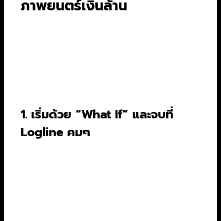
ภาพยนตร์เงินล้าน
เมื่อคุณมีโครงสร้างที่แน่นและตัวละครที่น่าสนใจแล้ว
ก็ถึงเวลาลงลึกในรายละเอียดกับ 10 เทคนิคเขียนบท
ภาพยนตร์ที่จะยกระดับงานของคุณให้โดดเด่น นี่คือ
เคล็ดลับที่กลั่นมาจากประสบการณ์ตรงของนักเขียน
มืออาชีพ
1. เริ่มด้วย “What If” และจบที่
Logline คมๆ
ทุกเรื่องราวที่ยิ่งใหญ่เริ่มต้นจากคำถามง่ายๆ ว่า “จะ
เกิดอะไรขึ้นถ้า…?” (What if) ลองตั้งคำถามแปลกๆ
เช่น “จะเกิดอะไรขึ้นถ้าของเล่นมีชีวิตตอนเราไม่อยู่?”
(Toy Story) หรือ “จะเกิดอะไรขึ้นถ้าเราเข้าไปอยู่ใน
ความฝันของคนอื่นได้?” (Inception) จากนั้นย่อไอ
เดียทั้งหมดให้เหลือประโยคเดียวที่เรียกว่า
Logline