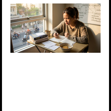
เทคนิคเขียนบทภาพยนตร์ที่ดีที่สุดคือการผสมผสาน
ความเข้าใจในโครงสร้างเรื่องเล่าที่แข็งแกร่งเข้ากับ
การสร้างตัวละครที่มีมิติน่าจดจำ
นี่ไม่ใช่เรื่องของ
พรสวรรค์เพียงอย่างเดียว แต่เป็นทักษะที่ฝึกฝนได้
หากคุณเคยฝันอยากเห็นชื่อตัวเองปรากฏบนจอภาพ
ยนตร์ในฐานะ “ผู้เขียนบท” บทความนี้คือแผนที่
สำหรับคุณ เราจะมาเจาะลึกทุกเรื่องตั้งแต่พื้นฐานการ
เขียนบท ไปจนถึงเคล็ดลับที่คนในวงการใช้กันจริงๆ