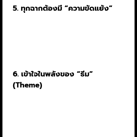
5. ทุกฉากต้องมี “ความขัดแย้ง”
ไม่ว่าจะเล็กหรือใหญ่ ทุกฉากควรมีความขัดแย้งบาง
อย่างซ่อนอยู่ อาจจะเป็นการโต้เถียงกัน, การ
พยายามเอาชนะอุปสรรคทางกายภาพ, หรือความขัด
แย้งภายในใจของตัวละครเอง ฉากที่ไม่มีความขัด
แย้งคือฉากที่น่าเบื่อและควรถูกตัดทิ้ง
6. เข้าใจในพลังของ “ธีม”
(Theme)
ธีมคือแนวคิดหลักหรือสารที่เรื่องราวต้องการจะสื่อ
เช่น “ความรักเอาชนะทุกสิ่ง” หรือ “อำนาจนำมาซึ่ง
ความฉ้อฉล” ธีมไม่จำเป็นต้องบอกออกมาตรงๆ แต่
มันจะซึมซับอยู่ในการกระทำและการตัดสินใจของตัว
ละครตลอดทั้งเรื่อง
บทภาพยนตร์ที่ดีไม่ใช่แค่การ