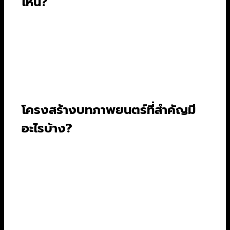
ไหน?
การเขียนบทภาพยนตร์ควรเริ่มต้นจาก ‘ไอเดีย’ หรือ
Logline ที่สามารถสรุปเรื่องราวทั้งหมดได้ ไอเดียนี้
ไม่จำเป็นต้องยิ่งใหญ่ แต่ต้องคมคายและอธิบายง่าย
เหมือนกับหนังดังๆ ที่มักมีคอนเซ็ปต์ที่แข็งแกร่งและ
เข้าใจง่าย นี่คือจุดเริ่มต้นของการสร้างเรื่องราวที่น่า
สนใจ.
โครงสร้างบทภาพยนตร์ที่สำคัญมี
อะไรบ้าง?
โครงสร้างบทภาพยนตร์ที่มืออาชีพนิยมใช้และเป็น
สากลที่สุดคือ โครงสร้าง 3 องค์ (Three-Act
Structure) ซึ่งเปรียบเสมือนกระดูกสันหลังของ
เรื่องราวเกือบทุกเรื่อง โครงสร้างนี้จะแบ่งบท
ภาพยนตร์ออกเป็น 3 ส่วนหลักๆ เพื่อให้เรื่องราวมี
ความแข็งแรงและน่าติดตาม.