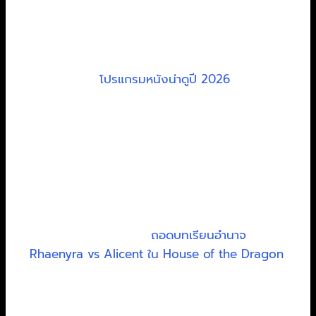
สังเกตไหมว่าหนังดังๆ มักมีคอนเซ็ปต์ที่คมคายและ
อธิบายง่าย นี่คือจุดเริ่มต้นของการเดินทางทั้งหมด
หากคุณสนใจ
โปรแกรมหนังน่าดูปี 2026
คุณจะเห็น
ว่าภาพยนตร์เหล่านี้มักมีไอเดียที่แข็งแกร่ง
การเขียนบทภาพยนตร์ก็เหมือนการสร้างบ้าน คุณ
ต้องมีพิมพ์เขียวที่แข็งแรงก่อนจะลงมือตกแต่ง
ภายใน พิมพ์เขียวนั้นก็คือโครงสร้างเรื่อง ส่วนการ
ตกแต่งก็คือตัวละคร บทสนทนา และฉากต่างๆ ที่จะ
ทำให้เรื่องราวมีชีวิตชีวาขึ้นมา ซึ่งเราจะมาว่ากันในหัว
ข้อถัดๆ ไป เช่นเดียวกับ
ถอดบทเรียนอำนาจ
Rhaenyra vs Alicent ใน House of the Dragon
ที่แสดงให้เห็นถึงความซับซ้อนของตัวละคร
เทคนิคเขียนบทภาพยนตร์ที่ดีที่สุดคือการผสมผสาน