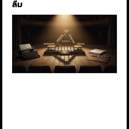
ลืม
เคยสงสัยไหมว่าทำไมเราถึงผูกพันกับตัวละครบาง
ตัวเป็นพิเศษ? คำตอบคือ “มิติ” ครับ
ตัวละครที่น่า
จดจำที่สุดมักมีความขัดแย้งภายในใจที่รุนแรง
พวก
เขาไม่ได้มีแค่ด้านดีหรือด้านร้ายเพียงอย่างเดียว การ
พัฒนาตัวละครในบทภาพยนตร์จึงไม่ใช่แค่การสร้าง
คนขึ้นมา แต่เป็นการสร้าง “ชีวิต” ที่มีทั้งความ