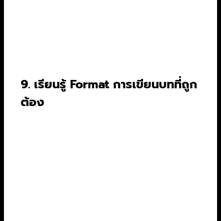
เขียนเรื่องราวให้จบตั้งแต่ต้นจนจบเท่านั้น ไม่ต้อง
กังวลเรื่องความสละสลวยหรือความสมเหตุสมผล
บทแรกที่คุณเขียนเสร็จมักจะไม่ใช่บทที่ดีที่สุด แต่มัน
คือบทที่ *มีอยู่จริง* และพร้อมให้แก้ไข
9. เรียนรู้ Format การเขียนบทที่ถูก
ต้อง
นี่คือเรื่องของความเป็นมืออาชีพ การเขียนบท
ภาพยนตร์มีรูปแบบมาตรฐานสากล ทั้งการจัดวาง
หน้ากระดาษ, การเขียนหัวฉาก (Slugline), การเขียน
บทบรรยาย (Action Line) และบทสนทนา
(Dialogue) การใช้ฟอร์แมตที่ถูกต้องแสดงให้เห็นว่า
คุณเคารพในวิชาชีพนี้และทำให้นักลงทุนหรือผู้กำกับ
อ่านงานของคุณง่ายขึ้น