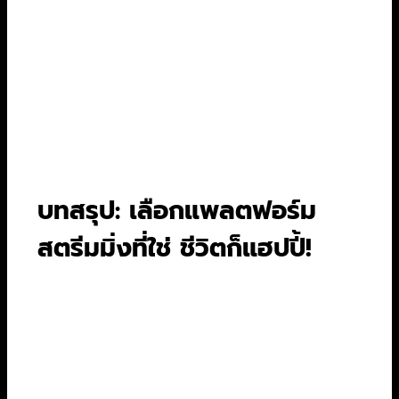
“คุณภาพ” มากกว่า “ปริมาณ”
คุณชื่นชอบซีรีส์ที่มีบทลึกซึ้ง โปรดักชัน
อลังการ และได้รับรางวัลการันตี
คุณอยากดูหนังใหม่ๆ จากค่าย Warner
Bros. ให้เร็วที่สุดหลังออกจากโรง
คุณมีงบจำกัด แต่อยากได้คอนเทนต์
พรีเมียม (แพ็กเกจ 3 เดือนคุ้มมาก)
บทสรุป: เลือกแพลตฟอร์ม
สตรีมมิ่งที่ใช่ ชีวิตก็แฮปปี้!
การเปรียบเทียบแพลตฟอร์มสตรีมมิ่งในปี 2024
แสดงให้เห็นว่าแต่ละเจ้ามีจุดยืนและจุดแข็งที่แตกต่าง
กันอย่างชัดเจน ไม่มีคำตอบที่ตายตัวว่าเจ้าไหนดีที่สุด
การเลือกที่ถูกต้องคือการมองเข้าไปที่ไลฟ์สไตล์ งบ
ประมาณ และความชอบส่วนตัวของเราเอง