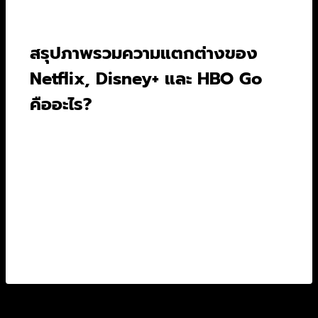
ทุกวัย ทำให้เป็นแพลตฟอร์มที่ตอบโจทย์แฟนคลับ
โดยตรง.
สรุปภาพรวมความแตกต่างของ
Netflix, Disney+ และ HBO Go
คืออะไร?
โดยภาพรวม Netflix โดดเด่นด้วยความหลากหลาย
และปริมาณคอนเทนต์มหาศาล ตอบโจทย์ทุกรสนิยม
ส่วน Disney+ คืออาณาจักรของครอบครัวและแฟน
คลับ Marvel, Star Wars, Disney และ Pixar ที่
เน้นคอนเทนต์เป็นมิตรกับทุกวัย ขณะที่ HBO Go
มุ่งเน้นซีรีส์และหนังคุณภาพสูงระดับพรีเมียม บท
แน่น โปรดักชันอลังการ.