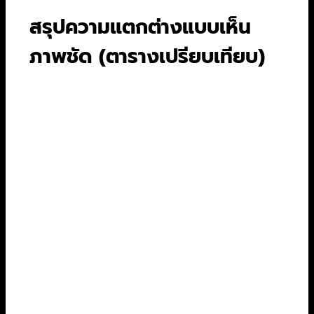
สรุปความแตกต่างแบบเห็น
ภาพชัด (ตารางเปรียบเทียบ)
เพื่อให้เห็นภาพชัดเจนขึ้นไปอีก ผมได้รวบรวมข้อมูล
สำคัญๆ ของแต่ละแพลตฟอร์มมาไว้ในตารางนี้แล้ว
ลองเปรียบเทียบกันดูได้เลย
Disney+
คุณสมบัติ
Netflix
HBO Go
Hotstar
คอนเทนต์
คอนเทนต์
ซีรีส์
ออริจินัล
จาก Disney,
คุณภาพสูง
หลากหลาย
Pixar,
จาก HBO
จุดเด่น
แนว และ
Marvel,
และหนังใหม่
หลัก
คลังซีรีส์/
Star Wars,
จาก
หนัง