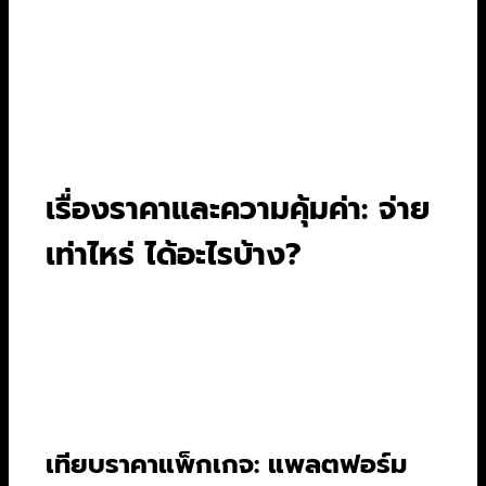
การเลือกในหมวดนี้จึงค่อนข้างชัดเจน ถ้าคุณชอบดู
อะไรหลากหลาย ไป Netflix, ถ้าคุณเป็นแฟนคลับ
จักรวาลดังและดูพร้อมครอบครัว ไป Disney+, แต่
ถ้าคุณคือคอซีรีส์ตัวยงที่มองหาแต่ผลงานมาสเตอร์
พีซ HBO Go คือคำตอบ
เรื่องราคาและความคุ้มค่า: จ่าย
เท่าไหร่ ได้อะไรบ้าง?
นอกจากคอนเทนต์แล้ว “ราคา” ก็เป็นอีกปัจจัย
สำคัญในการตัดสินใจ สมัครสตรีมมิ่งเจ้าไหนถึงจะ
เรียกว่าเป็นแพลตฟอร์มสตรีมมิ่งคุ้มสุด 2024? เรา
มาเทียบกันหมัดต่อหมัดเลยดีกว่า
เทียบราคาแพ็กเกจ: แพลตฟอร์ม