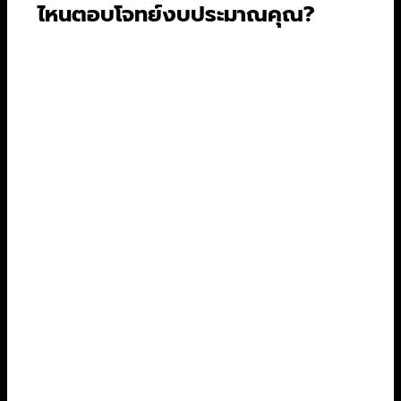
ไหนตอบโจทย์งบประมาณคุณ?
แต่ละเจ้ามีโครงสร้างราคาที่แตกต่างกันออกไป ซึ่ง
ส่งผลต่อคุณภาพและความสามารถในการรับชม
พร้อมกันหลายคน
ราคา/
ความ
ดูพร้อม
แพลตฟอร์ม
แพ็กเกจ
เดือน
ละเอียด
กัน
(บาท)
1 จอ
มือถือ
99
480p
(มือถือ/
แท็บเล็ต)
Netflix
พื้นฐาน
169
720p
1 จอ
มาตรฐาน
349
1080p
2 จอ
พรีเมียม
419
4K+HDR
4 จอ
799/ปี