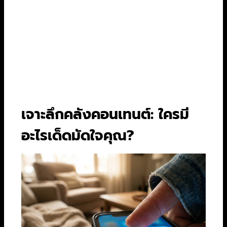
4 จอ (แพ็ก
ดูพร้อมกัน
4 จอ (แพ็ก
เกจ
2 จอ
สูงสุด
เกจพรีเมียม)
พรีเมียม)
ดาวน์โหลด
มี (ขึ้นอยู่กับ
ไว้ดู
มี
มี
แพ็กเกจ)
офไลน์
เจาะลึกคลังคอนเทนต์: ใครมี
อะไรเด็ดมัดใจคุณ?