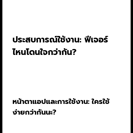
Disney+ หรือแพ็กเกจ 3 เดือนของ HBO Go
จะช่วยประหยัดเงินในระยะยาวได้มากกว่าการ
จ่ายรายเดือน
ประสบการณ์ใช้งาน: ฟีเจอร์
ไหนโดนใจกว่ากัน?
หน้าตาแอปและความง่ายในการใช้งานก็เป็นเรื่อง
สำคัญไม่แพ้กัน เพราะมันคือสิ่งที่เราต้องเจอทุกครั้ง
ที่เปิดดู
หน้าตาแอปและการใช้งาน: ใครใช้
ง่ายกว่ากันนะ?
จากประสบการณ์ที่ได้ทดสอบมาทั้งสามแพลตฟอร์ม