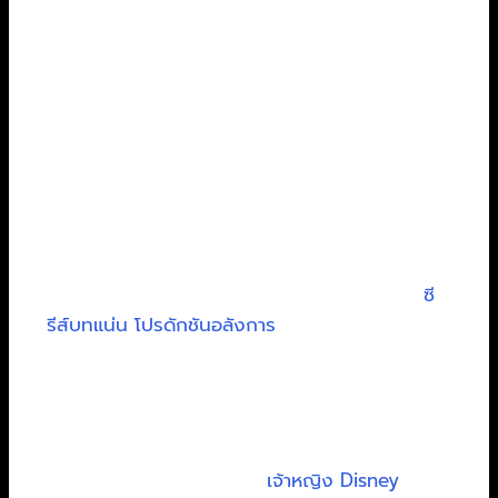
ก่อนจะลงลึกในรายละเอียด เรามาดูภาพรวมที่แตก
ต่างกันอย่างชัดเจนของทั้งสามเจ้ากันก่อน ลองนึก
ภาพตามแบบนี้นะครับ
HBO Go ถ้าเปรียบเทียบแล้วก็เหมือนโรงภาพยนตร์
พรีเมียม หรือแกลเลอรีศิลปะชั้นสูง ที่เน้นคัดสรรแต่
ผลงานคุณภาพเกรด A มาให้ชม แม้จะมีจำนวนไม่
เยอะเท่า Netflix แต่ทุกเรื่องคือ “ของดี” ที่ผ่านการ
เจียระไนมาอย่างดีเยี่ยม เหมาะสำหรับคนที่มองหา
ซี
รีส์บทแน่น โปรดักชันอลังการ
และหนังรางวัลที่ไม่
ควรพลาด
Disney+ เปรียบเสมือนสวนสนุกในฝันของทุกคนใน
ครอบครัว ที่นี่คือบ้านของเหล่าซูเปอร์ฮีโร่ Marvel,
อัศวินเจไดจาก Star Wars,
เจ้าหญิง Disney
, และ