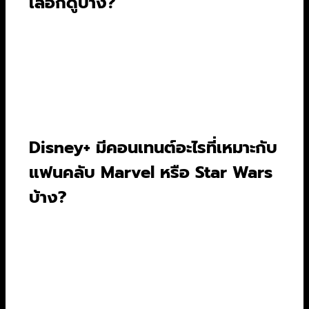
เลือกดูบ้าง?
Netflix มีคอนเทนต์หลากหลายประเภทให้เลือกสรร
มากมาย เปรียบเสมือนห้างสรรพสินค้าขนาดใหญ่
คุณจะพบทั้งซีรีส์เกาหลีสุดฮิต, สารคดีเจาะลึก, หนัง
ออริจินัลฟอร์มยักษ์ และรายการเรียลลิตี้โชว์แปลก
ใหม่ จุดแข็งคือปริมาณที่มหาศาลและความหลาก
หลายที่ตอบโจทย์ทุกรสนิยม.
Disney+ มีคอนเทนต์อะไรที่เหมาะกับ
แฟนคลับ Marvel หรือ Star Wars
บ้าง?
Disney+ เป็นบ้านของเหล่าซูเปอร์ฮีโร่ Marvel และ
อัศวินเจไดจาก Star Wars โดยเฉพาะ มีคอนเทนต์
พิเศษสำหรับแฟนพันธุ์แท้มากมาย นอกจากนี้ยังมีเจ้า
หญิง Disney และแอนิเมชันสุดซึ้งจาก Pixar ซึ่ง
ทั้งหมดถูกรวมไว้อย่างเป็นระเบียบและเป็นมิตรกับ