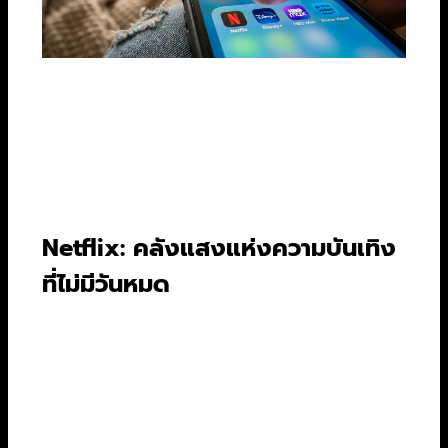
หัวใจสำคัญของการเลือกบริการสตรีมมิ่งก็คือ “คอน
เทนต์” นั่นเองครับ ต่อให้ฟีเจอร์ดีแค่ไหน แต่ถ้าไม่มี
อะไรน่าดู ก็คงไม่ตอบโจทย์ เรามาดูกันว่าแต่ละเจ้ามี
อะไรเป็นแม่เหล็กดึงดูดผู้ชมกันบ้าง
Netflix: คลังแสงแห่งความบันเทิง
ที่ไม่มีวันหมด
ต้องยอมรับว่า Netflix คือเจ้าตลาดตัวจริงในเรื่อง
ของปริมาณและ
ความหลากหลายของคอนเทนต์
ไม่
ว่าคุณจะอยู่ในอารมณ์ไหน Netflix มีคำตอบให้เสมอ
Netflix Originals:
นี่คืออาวุธที่ร้ายกาจที่สุด