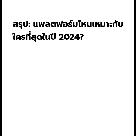
สูงสุดที่ 1080p
สรุป: แพลตฟอร์มไหนเหมาะกับ
ใครที่สุดในปี 2024?
มาถึงบทสรุปที่หลายคนรอคอย กับคำถามที่ว่า
Netflix Disney+ HBO Go อันไหนดีกว่า? คำตอบ
คือ “ไม่มีใครดีที่สุดสำหรับทุกคน” แต่มีแพลตฟอร์มที่
“เหมาะกับคุณที่สุด” แน่นอน ลองดูลิสต์นี้แล้วถามใจ
ตัวเองว่าคุณเป็นคนกลุ่มไหน
✅
เลือก Netflix ถ้า…
คุณคือคนที่ดูได้ทุกแนว ชอบความหลาก
หลาย และเบื่อง่าย
คุณชอบติดตามซีรีส์ออริจินัลดังๆ ที่เป็นก
ระแสทั่วโลก