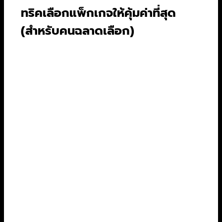
ทริคเลือกแพ็กเกจให้คุ้มค่าที่สุด
(สำหรับคนฉลาดเลือก)
สังเกตไหมว่าความคุ้มค่าไม่ได้อยู่ที่ราคาถูกที่สุดเสมอ
ไป แต่ขึ้นอยู่กับพฤติกรรมการดูของเราด้วย
สายดูคนเดียว:
แพ็กเกจมือถือของ Netflix
(99 บาท) หรือ Disney+ (รายปี) ถือว่าคุ้มค่า
มาก หากคุณดูผ่านมือถือหรือแท็บเล็ตเป็นหลัก
สายครอบครัว/มีเพื่อนหาร:
แพ็กเกจพรีเมียม
ของ Netflix (419 บาท) และ Disney+ (289
บาท) ดูคุ้มขึ้นมาทันทีเมื่อหารกัน 4 คน เพราะได้
ดูความละเอียดสูงสุด 4K และดูพร้อมกันได้ถึง
4 จอ เหมาะกับการเลือกแพลตฟอร์มดูหนัง
ครอบครัวสุดๆ
สายประหยัด:
การสมัครแพ็กเกจรายปีของ