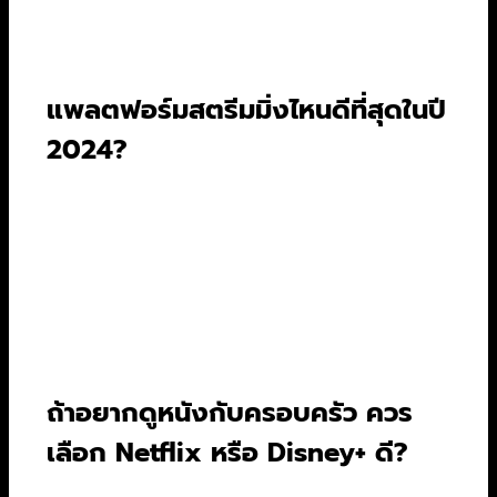
Star Wars, Pixar และ Disney ขณะที่ HBO Go
เน้นซีรีส์และหนังคุณภาพสูงระดับพรีเมียม แม้
จำนวนไม่มากแต่ทุกเรื่องคัดสรรมาอย่างดีเยี่ยม.
แพลตฟอร์มสตรีมมิ่งไหนดีที่สุดในปี
2024?
ไม่มีแพลตฟอร์มใดดีที่สุดสำหรับทุกคน ขึ้นอยู่กับ
ความต้องการส่วนตัว Netflix เหมาะกับคนชอบ
ความหลากหลาย, Disney+ เหมาะกับครอบครัวและ
แฟนคลับ Marvel/Star Wars, ส่วน HBO Go
เหมาะกับคอหนังและซีรีส์คุณภาพสูงที่เน้นบทแน่น
โปรดักชันอลังการ. การเลือกขึ้นอยู่กับรสนิยมและงบ
ประมาณของคุณ.
ถ้าอยากดูหนังกับครอบครัว ควร
เลือก Netflix หรือ Disney+ ดี?