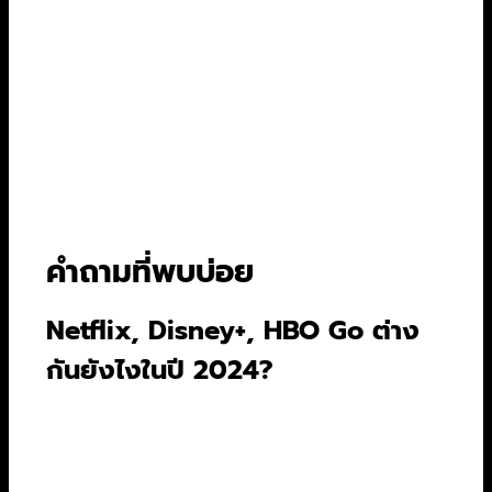
หวังว่าข้อมูลทั้งหมดนี้จะช่วยให้คุณตัดสินใจเลือก
แพลตฟอร์มดูหนังที่ใช่ได้ง่ายขึ้นนะครับ เพราะ
สุดท้ายแล้ว เป้าหมายของการสมัครบริการเหล่านี้ก็
เพื่อความสุขและความบันเทิงของเราเอง เมื่อเลือกได้
ตรงใจแล้ว ก็เตรียมป๊อปคอร์นให้พร้อม แล้วมีความ
สุขกับโลกแห่งการสตรีมมิ่งได้เลย!
คำถามที่พบบ่อย
Netflix, Disney+, HBO Go ต่าง
กันยังไงในปี 2024?
Netflix คือคลังคอนเทนต์ที่หลากหลายและมีปริมาณ
มหาศาล เหมาะกับทุกรสนิยม ส่วน Disney+ เป็น
อาณาจักรสำหรับครอบครัวและแฟนคลับ Marvel,