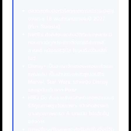
ตลาดสตรีมมิ่งทั่วโลกคาดการณ์ว่าจะมีผู้ใช้
งานทะลุ 1.8 พันล้านคนภายในปี 2027
(ที่มา: Statista).
Netflix คือคลังมหาสมบัติที่หลากหลาย มี
คอนเทนต์ทุกประเภทตั้งแต่ซีรีส์เกาหลี
สารคดี หนังออริจินัล ไปจนถึงเรียลลิตี้
โชว์.
Disney+ เป็นอาณาจักรของครอบครัวและ
แฟนคลับ เป็นบ้านของเหล่าซูเปอร์ฮีโร่
Marvel, Star Wars, เจ้าหญิง Disney
และแอนิเมชันจาก Pixar.
HBO Go คือขุมทรัพย์สำหรับคอหนังและซี
รีส์คุณภาพสูงโดยเฉพาะ เน้นคัดสรรผล
งานคุณภาพเกรด A บทแน่น โปรดักชัน
อลังการ.
การเปรียบเทียบแพลตฟอร์มสตรีมมิ่งนี้จัด