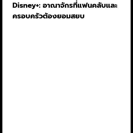
Disney+: อาณาจักรที่แฟนคลับและ
ครอบครัวต้องยอมสยบ
ถ้าคุณเติบโตมากับการ์ตูน Disney, ตื่นเต้นกับยาน
Millennium Falcon, หรือเชียร์ทีม Captain
America แพลตฟอร์มนี้สร้างมาเพื่อคุณโดยเฉพาะ
จุดเด่นคือการรวมจักรวาลความบันเทิงในเครือมาไว้
ที่เดียว
Marvel Cinematic Universe (MCU):
คลัง
หนังและซีรีส์มาร์เวลที่ครบเครื่องที่สุด ตั้งแต่
Iron Man
ภาคแรก ไปจนถึงซีรีส์ออริจินัล
อย่าง
Loki
และ
WandaVision
ที่ขยายเรื่อง
ราวต่อจากในหนัง
Star Wars Saga:
แฟนสตาร์วอร์สจะได้เต็มอิ่ม
กับหนังทุกภาค รวมถึงซีรีส์ภาคแยกสุดฮิต