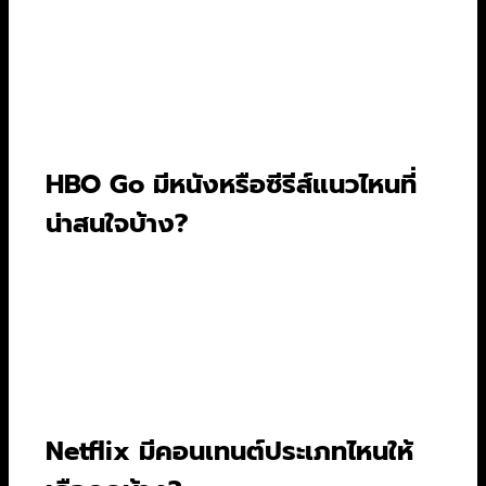
สำหรับการดูหนังกับครอบครัว Disney+ คือตัวเลือก
ที่โดดเด่นที่สุด เพราะเป็นบ้านของคอนเทนต์จาก
Marvel, Star Wars, Disney และ Pixar ที่เป็นมิตร
กับทุกวัยและมีเนื้อหาพิเศษสำหรับแฟนพันธุ์แท้โดย
เฉพาะ ทำให้เป็นสวนสนุกในฝันที่ทุกคนในครอบครัว
สามารถเพลิดเพลินร่วมกันได้.
HBO Go มีหนังหรือซีรีส์แนวไหนที่
น่าสนใจบ้าง?
HBO Go โดดเด่นด้วยคอนเทนต์คุณภาพเกรด A ที่
คัดสรรมาอย่างดีเยี่ยม เหมาะสำหรับคอหนังและซีรีส์
ที่มองหาบทแน่น โปรดักชันอลังการ และหนังรางวัล
ที่ไม่ควรพลาด เช่น ซีรีส์ House of the Dragon
หรือภาพยนตร์คุณภาพสูงที่มักได้รับคำวิจารณ์ดี
เยี่ยม.
Netflix มีคอนเทนต์ประเภทไหนให้