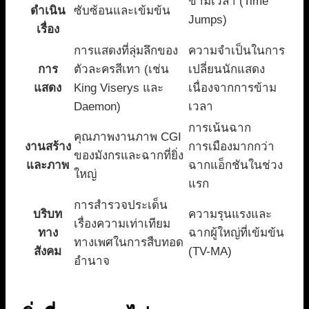
ข้ามเวลา (Time
ดำเนิน
ซับซ้อนและเข้มข้น
Jumps)
เรื่อง
การแสดงที่ลุ่มลึกของ
ความจำเป็นในการ
การ
ตัวละครสีเทา (เช่น
เปลี่ยนนักแสดง
แสดง
King Viserys และ
เนื่องจากการข้าม
Daemon)
เวลา
การเน้นฉาก
คุณภาพงานภาพ CGI
งานสร้าง
การเมืองมากกว่า
ของมังกรและฉากที่ยิ่ง
และภาพ
ฉากแอ็กชันในช่วง
ใหญ่
แรก
การสำรวจประเด็น
บริบท
ความรุนแรงและ
เรื่องความเท่าเทียม
ทาง
ฉากผู้ใหญ่ที่เข้มข้น
ทางเพศในการสืบทอด
สังคม
(TV-MA)
อำนาจ