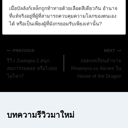
เมื่อบัลลังก์เหล็กถูกท้าทายด้วยเลือดสีเดียวกัน อำนาจ
ที่แท้จริงอยู่ที่ผู้ที่สามารถควบคุมความโลภของตนเอง
ได้ หรือเป็นเพียงผู้ที่มังกรยอมรับเพียงเท่านั้น?
แนะแนว
PREVIOUS
NEXT
รีวิว Zootopia 2 สนุก
ถอดบทเรียนอำนาจ
เรื่อง
สมการรอคอย หรือไปต่อ
Rhaenyra vs Alicent ใน
ไม่ไหว?
House of the Dragon
บทความรีวิวมาใหม่