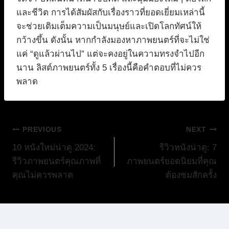
และชีวิต การได้สัมผัสกับเรื่องราวที่ยอดเยี่ยมเหล่านี้
จะช่วยเติมเต็มความเป็นมนุษย์และเปิดโลกทัศน์ให้
กว้างขึ้น ดังนั้น หากกำลังมองหาภาพยนตร์ที่จะไม่ใช่
แค่ “ดูแล้วผ่านไป” แต่จะคงอยู่ในความทรงจำไปอีก
นาน ลิสต์ภาพยนตร์ทั้ง 5 เรื่องนี้คือคำตอบที่ไม่ควร
พลาด
แนะแนว
PREVIOUS
NEXT
10 หนังใหม่น่าดู 2024:
รีวิวหนังน่าดู: 7
เรื่อง
รีวิวภาพยนตร์คุณภาพที่
ภาพยนตร์ยอดนิยมที่คุณ
คุณไม่ควรพลาด
ต้องชมสักครั้ง