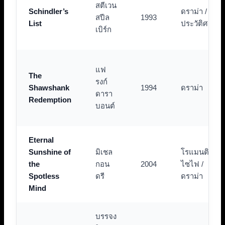
สตีเวน
Schindler’s
ดราม่า / อิง
สปีล
1993
List
ประวัติศาสตร
เบิร์ก
แฟ
The
รงก์
Shawshank
1994
ดราม่า
ดารา
Redemption
บอนต์
Eternal
Sunshine of
มิเชล
โรแมนติก /
the
กอน
2004
ไซไฟ /
Spotless
ดรี
ดราม่า
Mind
บรรจง