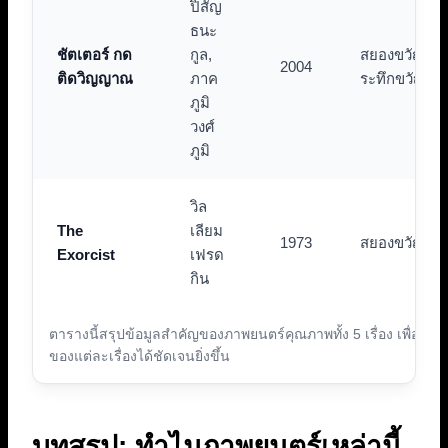
ปิสัญ
ธนะ
ชัตเตอร์ กด
กูล,
สยองขวัญ /
2004
ติดวิญญาณ
ภาค
ระทึกขวัญ
ภูมิ
วงศ์
ภูมิ
วิล
The
เลียม
1973
สยองขวัญ
Exorcist
เฟรด
กิน
ตารางนี้สรุปข้อมูลสำคัญของภาพยนตร์คุณภาพทั้ง 5 เรื่อง เพื่อให
ของแต่ละเรื่องได้ชัดเจนยิ่งขึ้น
บทสรุป: ทำไมภาพยนตร์เหล่านี้