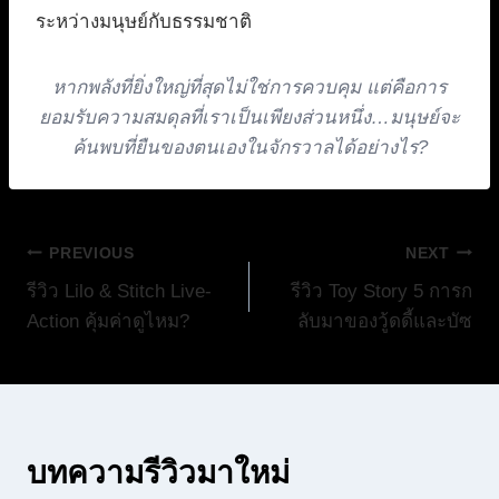
ระหว่างมนุษย์กับธรรมชาติ
หากพลังที่ยิ่งใหญ่ที่สุดไม่ใช่การควบคุม แต่คือการ
ยอมรับความสมดุลที่เราเป็นเพียงส่วนหนึ่ง…มนุษย์จะ
ค้นพบที่ยืนของตนเองในจักรวาลได้อย่างไร?
แนะแนว
PREVIOUS
NEXT
รีวิว Lilo & Stitch Live-
รีวิว Toy Story 5 การก
เรื่อง
Action คุ้มค่าดูไหม?
ลับมาของวู้ดดี้และบัซ
บทความรีวิวมาใหม่