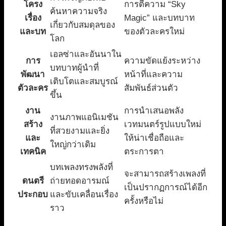
โครง
การตีความ “Sky
ค้นหาความจริง
เรื่อง
Magic” และบทบาท
เกี่ยวกับสมดุลของ
และบท
ของตัวละครใหม่
โลก
เอลซ่าและอันนาใน
การ
ความขัดแย้งระหว่าง
บทบาทผู้นำที่
พัฒนา
หน้าที่และความ
เติบโตและสมบูรณ์
ตัวละคร
สัมพันธ์ส่วนตัว
ขึ้น
งาน
การนำเสนอพลัง
งานภาพแอนิเมชัน
สร้าง
เวทมนตร์รูปแบบใหม่
ที่สวยงามและยิ่ง
และ
ให้น่าเชื่อถือและ
ใหญ่กว่าเดิม
เทคนิค
ตระการตา
บทเพลงทรงพลังที่
จะสามารถสร้างเพลงที่
ดนตรี
ถ่ายทอดอารมณ์
เป็นปรากฏการณ์ได้อีก
ประกอบ
และขับเคลื่อนเรื่อง
ครั้งหรือไม่
ราว