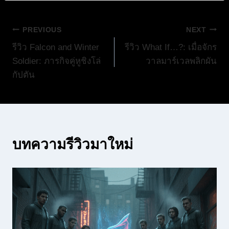
แนะแนว
PREVIOUS
NEXT
รีวิว Falcon and Winter
รีวิว What If…?: เมื่อจักร
เรื่อง
Soldier: ภารกิจคู่หูชิงโล่
วาลมาร์เวลพลิกผัน
กัปตัน
บทความรีวิวมาใหม่