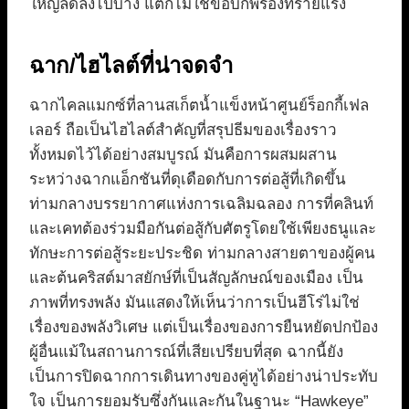
ใหญ่ลดลงไปบ้าง แต่ก็ไม่ใช่ข้อบกพร่องที่ร้ายแรง
ฉาก/ไฮไลต์ที่น่าจดจำ
ฉากไคลแมกซ์ที่ลานสเก็ตน้ำแข็งหน้าศูนย์ร็อกกี้เฟล
เลอร์ ถือเป็นไฮไลต์สำคัญที่สรุปธีมของเรื่องราว
ทั้งหมดไว้ได้อย่างสมบูรณ์ มันคือการผสมผสาน
ระหว่างฉากแอ็กชันที่ดุเดือดกับการต่อสู้ที่เกิดขึ้น
ท่ามกลางบรรยากาศแห่งการเฉลิมฉลอง การที่คลินท์
และเคทต้องร่วมมือกันต่อสู้กับศัตรูโดยใช้เพียงธนูและ
ทักษะการต่อสู้ระยะประชิด ท่ามกลางสายตาของผู้คน
และต้นคริสต์มาสยักษ์ที่เป็นสัญลักษณ์ของเมือง เป็น
ภาพที่ทรงพลัง มันแสดงให้เห็นว่าการเป็นฮีโร่ไม่ใช่
เรื่องของพลังวิเศษ แต่เป็นเรื่องของการยืนหยัดปกป้อง
ผู้อื่นแม้ในสถานการณ์ที่เสียเปรียบที่สุด ฉากนี้ยัง
เป็นการปิดฉากการเดินทางของคู่หูได้อย่างน่าประทับ
ใจ เป็นการยอมรับซึ่งกันและกันในฐานะ “Hawkeye”