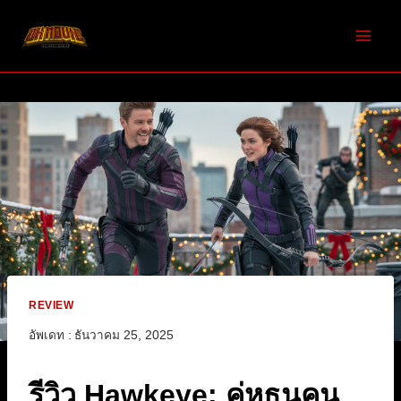
Skip
to
content
REVIEW
อัพเดท :
ธันวาคม 25, 2025
รีวิว Hawkeye: คู่หูธนูคน