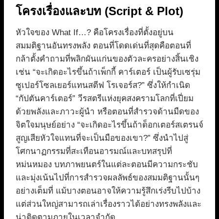
โครงเรื่องและบท (Script & Plot)
หัวใจของ What If…? คือโครงเรื่องที่ตั้งอยู่บน
สมมติฐานอันทรงพลัง ตอนที่โดดเด่นที่สุดคือตอนที่
กล้าตั้งคำถามที่พลิกผันแก่นของตัวละครอย่างสิ้นเชิง
เช่น “จะเกิดอะไรขึ้นถ้าเพ็กกี้ คาร์เตอร์ เป็นผู้รับเซรุ่ม
ซูเปอร์โซลเยอร์แทนสตีฟ โรเจอร์ส?” ซึ่งให้กำเนิด
“กัปตันคาร์เตอร์” วีรสตรีแห่งยุคสงครามโลกที่เปี่ยม
ด้วยพลังและภาวะผู้นำ หรือตอนที่สำรวจด้านมืดของ
จิตใจมนุษย์อย่าง “จะเกิดอะไรขึ้นถ้าด็อกเตอร์สเตรนจ์
สูญเสียหัวใจแทนที่จะเป็นมือของเขา?” ซึ่งนำไปสู่
โศกนาฏกรรมที่สะเทือนอารมณ์และบทสรุปที่
หม่นหมอง บทภาพยนตร์ในแต่ละตอนมีความกระชับ
และมุ่งเน้นไปที่การสำรวจผลลัพธ์ของสมมติฐานนั้นๆ
อย่างเต็มที่ แม้บางตอนอาจให้ความรู้สึกเร่งรีบไปบ้าง
แต่ส่วนใหญ่สามารถเล่าเรื่องราวได้อย่างทรงพลังและ
น่าติดตามภายในเวลาจำกัด