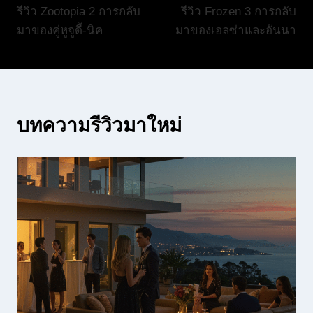
รีวิว Zootopia 2 การกลับ
รีวิว Frozen 3 การกลับ
เรื่อง
มาของคู่หูจูดี้-นิค
มาของเอลซ่าและอันนา
บทความรีวิวมาใหม่