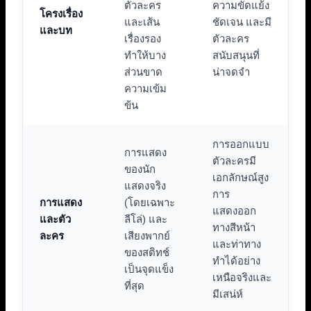
ตัวละคร
ความขัดแย้ง
โครงเรื่อง
และเส้น
ชัดเจน และมี
และบท
เรื่องรอง
ตัวละคร
ทำให้บาง
สนับสนุนที่
ส่วนขาด
น่าจดจำ
ความเข้ม
ข้น
การออกแบบ
การแสดง
ตัวละครมี
ของนัก
เอกลักษณ์สูง
แสดงจริง
การ
การแสดง
(โดยเฉพาะ
แสดงออก
และตัว
ลีโล่) และ
ทางสีหน้า
ละคร
เสียงพากย์
และท่าทาง
ของสติทช์
ทำได้อย่าง
เป็นจุดแข็ง
เหนือจริงและ
ที่สุด
มีเสน่ห์