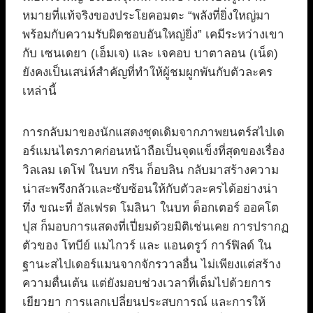
หมายที่แท้จริงของประโยคอมตะ “พลังที่ยิ่งใหญ่มา
พร้อมกับความรับผิดชอบอันใหญ่ยิ่ง” เคมีระหว่างเขา
กับ เซนเดยา (เอ็มเจ) และ เจคอบ บาตาลอน (เน็ด)
ยังคงเป็นเสน่ห์สำคัญที่ทำให้ผู้ชมผูกพันกับตัวละคร
เหล่านี้
การกลับมาของนักแสดงชุดเดิมจากภาพยนตร์สไปเด
อร์แมนไตรภาคก่อนหน้าถือเป็นจุดแข็งที่สุดของเรื่อง
วิลเลม เดโฟ ในบท กรีน ก็อบลิน กลับมาสร้างความ
น่าสะพรึงกลัวและซับซ้อนให้กับตัวละครได้อย่างน่า
ทึ่ง ขณะที่ อัลเฟรด โมลินา ในบท ด็อกเตอร์ ออคโต
ปุส ก็มอบการแสดงที่เปี่ยมด้วยมิติเช่นเคย การปรากฏ
ตัวของ โทบีย์ แมไกวร์ และ แอนดรูว์ การ์ฟิลด์ ใน
ฐานะสไปเดอร์แมนจากจักรวาลอื่น ไม่เพียงแต่สร้าง
ความตื่นเต้น แต่ยังมอบช่วงเวลาที่เต็มไปด้วยการ
เยียวยา การแลกเปลี่ยนประสบการณ์ และการให้