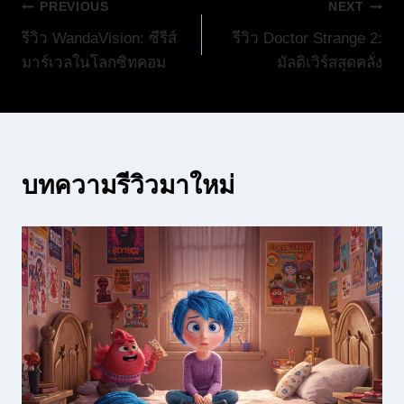
แนะแนว
PREVIOUS
NEXT
รีวิว WandaVision: ซีรีส์
รีวิว Doctor Strange 2:
เรื่อง
มาร์เวลในโลกซิทคอม
มัลติเวิร์สสุดคลั่ง
บทความรีวิวมาใหม่