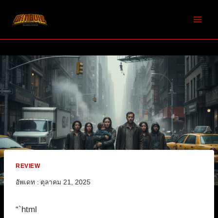
Skip
to
content
REVIEW
อัพเดท :
ตุลาคม 21, 2025
“`html