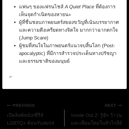
แฟนๆ ของแฟรนไชส์
A Quiet Place
ที่ต้องการ
เห็นจุดกำเนิดของหายนะ
ผู้ที่ชื่นชอบภาพยนตร์สยองขวัญที่เน้นบรรยากาศ
และความตึงเครียดทางจิตใจ มากกว่าฉากตกใจ
(Jump Scare)
ผู้ชมที่สนใจในภาพยนตร์แนวจบสิ้นโลก (Post-
apocalyptic) ที่มีการสำรวจประเด็นทางปรัชญา
และธรรมชาติของมนุษย์
“`
แนะแนว
PREVIOUS
NEXT
เปิดลิสต์หนัง/ซีรีส์
Inside Out 2: รู้จัก ว้าวุ่น
เรื่อง
LGBTQ+ ต้อนรับสมรส
และเพื่อนใหม่ในหัวไรลีย์