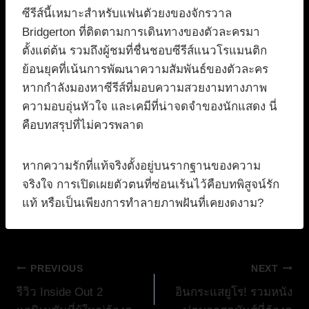
ซีรีส์นี้เหมาะสำหรับแฟนตัวยงของจักรวาล
Bridgerton ที่ติดตามการเดินทางของตัวละครมา
ตั้งแต่ต้น รวมถึงผู้ชมที่ชื่นชอบซีรีส์แนวโรแมนติก
ย้อนยุคที่เน้นการพัฒนาความสัมพันธ์ของตัวละคร
หากกำลังมองหาซีรีส์ที่มอบความสวยงามทางภาพ
ความอบอุ่นหัวใจ และเคมีที่น่าจดจำของนักแสดง นี่
คือบทสรุปที่ไม่ควรพลาด
หากความรักที่แท้จริงตั้งอยู่บนรากฐานของความ
จริงใจ การเปิดเผยตัวตนที่ซ่อนเร้นไว้คือบทพิสูจน์รัก
แท้ หรือเป็นเพียงการทำลายภาพฝันที่เคยงดงาม?
แนะแนว
PREVIOUS
NEXT
รีวิว Inside Out 2
อินกระแสยูโร! รวมหนัง
เรื่อง