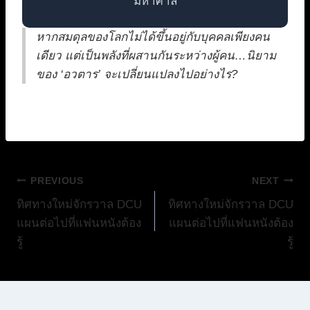
มหาศาล
หากสมดุลของโลกไม่ได้ขึ้นอยู่กับบุคคลเพียงคน
เดียว แต่เป็นพลังที่ผสานกันระหว่างผู้คน…นิยาม
ของ ‘อวตาร’ จะเปลี่ยนแปลงไปอย่างไร?
แนะแนว
PREVIOUS
NEXT
ทิศทางใหม่จักรวาล DCU
ทิศทางใหม่จักรวาล DCU
เรื่อง
แผนต่อไปที่แฟนหนังต้อง
แผนต่อไปที่แฟนหนังต้อง
รู้
รู้