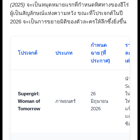
(2025)
จะเป็นหมุดหมายแรกที่กำหนดทิศทางของฮีโร่
ผู้เป็นสัญลักษณ์แห่งความหวัง ขณะที่โปรเจกต์ในปี
2026 จะเป็นการขยายมิติของตัวละครให้ลึกซึ้งยิ่งขึ้น
กำหนด
ราย
โปรเจกต์
ประเภท
ฉาย (ที่
ละเอีย
ประกาศ)
เด่น
นำเสน
Supergi
Supergirl:
26
ในมุมม
Woman of
ภาพยนตร์
มิถุนายน
ใหม่ที่
Tomorrow
2026
แข็งแกร
และซับ
ซ้อนยิ่ง