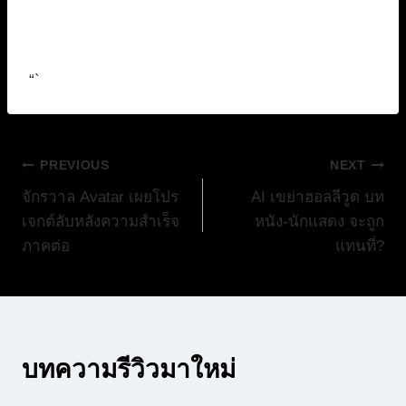
“`
แนะแนว
PREVIOUS
NEXT
จักรวาล Avatar เผยโปร
AI เขย่าฮอลลีวูด บท
เรื่อง
เจกต์ลับหลังความสำเร็จ
หนัง-นักแสดง จะถูก
ภาคต่อ
แทนที่?
บทความรีวิวมาใหม่