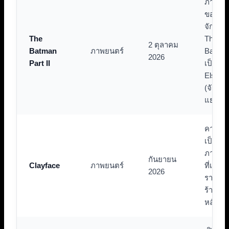
ภาคต่อ
ของ
จักรวา
The
The
2 ตุลาคม
Batman
ภาพยนตร์
Batman 
2026
Part II
เป็น
Elsewo
(จักรว
แยก)
คาดว่า
เป็น
ภาพยน
กันยายน
Clayface
ภาพยนตร์
ที่เน้นเร
2026
ราวของ
ร้ายเป็
หลัก