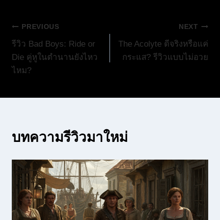
แนะแนว
PREVIOUS
NEXT
รีวิว Bad Boys: Ride or
The Acolyte ดีจริงหรือแค่
เรื่อง
Die คู่หูในตำนานยังไหว
กระแส? รีวิวแบบไม่อวย
ไหม?
บทความรีวิวมาใหม่