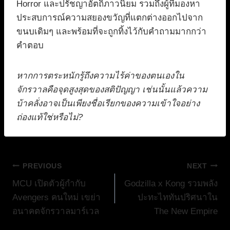
Horror และปรัชญาอัตถิภาวนิยม รวมถึงผู้ที่มองหา
ประสบการณ์ความสยองขวัญที่แตกต่างออกไปจาก
ขนบเดิมๆ และพร้อมที่จะถูกทิ้งไว้กับคำถามมากกว่า
คำตอบ
หากการตระหนักรู้ถึงความไร้ค่าของตนเองใน
จักรวาลคือจุดสูงสุดของสติปัญญา เช่นนั้นแล้วความ
บ้าคลั่งอาจเป็นเพียงชื่อเรียกของความเข้าใจอย่าง
ถ่องแท้ใช่หรือไม่?
แนะแนว
PREVIOUS
NEXT
MCU เปิดตัวผู้กำกับ
Godzilla x Kong รวมพลัง
เรื่อง
Avengers คนใหม่ เขย่า
ปะทะไททันปริศนาใน
อนาคตจักรวาลมาร์เวล
The New Empire