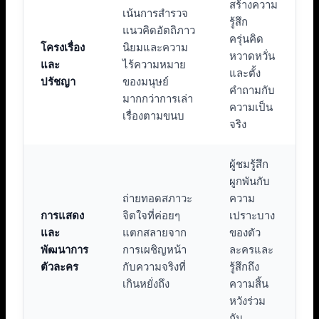
สร้างความ
เน้นการสำรวจ
รู้สึก
แนวคิดอัตถิภาว
ครุ่นคิด
โครงเรื่อง
นิยมและความ
หวาดหวั่น
และ
ไร้ความหมาย
และตั้ง
ปรัชญา
ของมนุษย์
คำถามกับ
มากกว่าการเล่า
ความเป็น
เรื่องตามขนบ
จริง
ผู้ชมรู้สึก
ผูกพันกับ
ถ่ายทอดสภาวะ
ความ
การแสดง
จิตใจที่ค่อยๆ
เปราะบาง
และ
แตกสลายจาก
ของตัว
พัฒนาการ
การเผชิญหน้า
ละครและ
ตัวละคร
กับความจริงที่
รู้สึกถึง
เกินหยั่งถึง
ความสิ้น
หวังร่วม
กัน