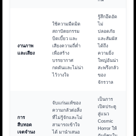
รู้สึกอึดอัด
ใช้ความมืดมิด
ไม่
สถาปัตยกรรม
ปลอดภัย
บิดเบี้ยว และ
และสัมผัส
งานภาพ
เสียงความถี่ต่ำ
ได้ถึง
และเสียง
เพื่อสร้าง
ความยิ่ง
บรรยากาศ
ใหญ่อันน่า
กดดันและไม่น่า
สะพรึงกลัว
ไว้วางใจ
ของ
จักรวาล
เป็นการ
จับแก่นแท้ของ
เปิดประตู
ความกลัวต่อสิ่ง
สู่แนว
การ
ที่ไม่รู้จักและไม่
Cosmic
สืบทอด
สามารถเข้าใจ
Horror ให้
เจตจำนง
ได้ มานำเสนอ
กับผู้ชมใน