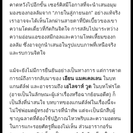
คาดหวังไปอีกขั้น เซอร์คิสมีโอกาสที่จะนำเสนอมุม
มองของกอลลัมจาก “ภายในสู่ภายนอก” อย่างแท้จริง
เราอาจจะได้เห็นโลกผ่านสายตาที่บิดเบี้ยวของเขา
ความโดดเดี่ยวที่กัดกินจิตใจ การสลับไปมาระหว่าง
ความอ่อนแอของสมีกอลและความโหดเหี้ยมของก
อลลัม ซึ่งอาจถูกนำเสนอในรูปแบบภาพที่เหนือจริง
และรบกวนจิตใจ
แม้จะยังไม่มีการยืนยันอย่างเป็นทางการ แต่การคาด
การณ์ถึงการกลับมาของ
เอียน แมคเคลเลน
ในบท
แกนดัล์ฟ และอาจรวมถึง
เอไลจาห์ วูด
ในบทโฟรโด
(อาจเป็นในลักษณะผู้เล่าเรื่องหรือฉากย้อนอดีต) ก็
เป็นสิ่งที่น่าสนใจ บทบาทของแกนดัล์ฟในเรื่องนี้จะ
ไม่ใช่พ่อมดผู้ทรงอำนาจที่นำทัพ แต่จะเป็นนักสืบผู้
ชาญฉลาดที่ต้องใช้ปฏิภาณไหวพริบและความอดทน
ในการแกะรอยศัตรูที่มองไม่เห็น ส่วนอารากอร์น