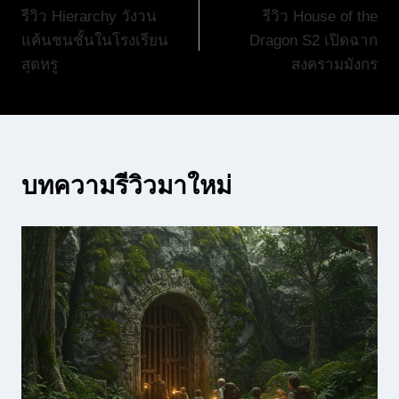
รีวิว Hierarchy วังวน
รีวิว House of the
เรื่อง
แค้นชนชั้นในโรงเรียน
Dragon S2 เปิดฉาก
สุดหรู
สงครามมังกร
บทความรีวิวมาใหม่