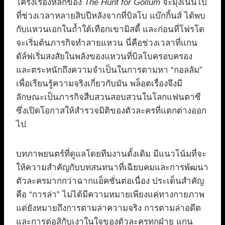
โครงเรื่องหลักของ
The Hunt for Gollum
จะมุ่งเน้นไป
ที่ช่วงเวลาหลายสิบปีหลังจากที่บิลโบ แบ๊กกิ้นส์ ได้พบ
กับแหวนเอกในถ้ำใต้เทือกเขามิสตี้ และก่อนที่โฟรโด
จะเริ่มต้นภารกิจทำลายแหวน นี่คือช่วงเวลาที่แกน
ดัล์ฟเริ่มสงสัยในพลังของแหวนที่บิลโบครอบครอง
และตระหนักถึงความจำเป็นในการตามหา “กอลลัม”
เพื่อเรียนรู้ความจริงเกี่ยวกับมัน พล็อตเรื่องจึงมี
ลักษณะเป็นภารกิจสืบสวนสอบสวนในโลกแฟนตาซี
ซึ่งเปิดโอกาสให้สำรวจมิติของตัวละครที่แตกต่างออก
ไป
บทภาพยนตร์ที่ดูแลโดยทีมงานดั้งเดิม มีแนวโน้มที่จะ
ให้ความสำคัญกับบทสนทนาที่เฉียบคมและการพัฒนา
ตัวละครมากกว่าฉากแอ็คชั่นต่อเนื่อง ประเด็นสำคัญ
คือ “การล่า” ไม่ได้มีความหมายเพียงแค่ทางกายภาพ
แต่ยังหมายถึงการตามล่าความจริง การตามล่าอดีต
และการต่อสู้กับเงาในใจของตัวละครทุกฝ่าย แกน