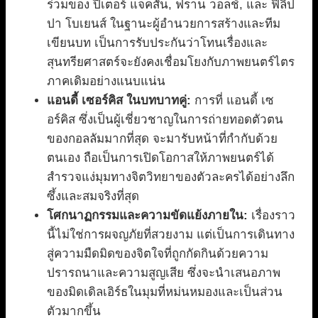
ร่วมของ ปีเตอร์ แจ็คสัน, ฟราน วอลช์, และ ฟิลิป
ปา โบเยนส์ ในฐานะผู้อำนวยการสร้างและทีม
เขียนบท เป็นการรับประกันว่าโทนเรื่องและ
สุนทรียศาสตร์จะยังคงเชื่อมโยงกับภาพยนตร์ไตร
ภาคเดิมอย่างแนบแน่น
แอนดี้ เซอร์คิส ในบทบาทคู่:
การที่ แอนดี้ เซ
อร์คิส ซึ่งเป็นผู้เชี่ยวชาญในการถ่ายทอดตัวตน
ของกอลลัมมากที่สุด จะมารับหน้าที่กำกับด้วย
ตนเอง ถือเป็นการเปิดโอกาสให้ภาพยนตร์ได้
สำรวจแง่มุมทางจิตวิทยาของตัวละครได้อย่างลึก
ซึ้งและสมจริงที่สุด
โศกนาฏกรรมและความขัดแย้งภายใน:
เรื่องราว
นี้ไม่ใช่การผจญภัยที่สวยงาม แต่เป็นการเดินทาง
สู่ความมืดมิดของจิตใจที่ถูกกัดกินด้วยความ
ปรารถนาและความสูญเสีย ซึ่งจะนำเสนอภาพ
ของมิดเดิลเอิร์ธในมุมที่หม่นหมองและเป็นส่วน
ตัวมากขึ้น