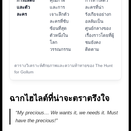
การแสดง
คุณภาพ
การทำให้ตัว
และตัว
และการ
ละครที่น่า
ละคร
เจาะลึกตัว
รังเกียจอย่างก
ละครที่ซับ
อลลัมเป็น
ซ้อนที่สุด
ศูนย์กลางของ
ตัวหนึ่งใน
เรื่องราวโดยที่ผู้
โลก
ชมยังคง
วรรณกรรม
ติดตาม
ตารางวิเคราะห์ศักยภาพและความท้าทายของ The Hunt
for Gollum
ฉากไฮไลต์ที่น่าจะตราตรึงใจ
“My precious… We wants it, we needs it. Must
have the precious!”