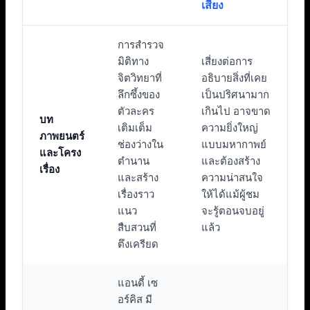
เสี่ยง
การสำรวจ
มิติทาง
เสี่ยงต่อการ
จิตวิทยาที่
อธิบายสิ่งที่เคย
ลึกซึ้งของ
เป็นปริศนามาก
ตัวละคร
เกินไป อาจขาด
บท
เติมเต็ม
ความยิ่งใหญ่
ภาพยนตร์
ช่องว่างใน
แบบมหากาพย์
และโครง
ตำนาน
และต้องสร้าง
เรื่อง
และสร้าง
ความน่าสนใจ
เรื่องราว
ให้ได้แม้ผู้ชม
แนว
จะรู้ตอนจบอยู่
สืบสวนที่
แล้ว
ตึงเครียด
แอนดี้ เซ
อร์คิส มี