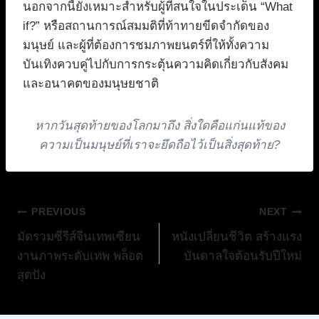
นอกจากนี้ยังเหมาะสำหรับผู้ที่สนใจในประเด็น “What
if?” หรือสถานการณ์สมมติที่ท้าทายขีดจำกัดของ
มนุษย์ และผู้ที่ต้องการชมภาพยนตร์ที่ให้ทั้งความ
บันเทิงควบคู่ไปกับการกระตุ้นความคิดเกี่ยวกับสังคม
และอนาคตของมนุษยชาติ
หากวันสุดท้ายของโลกมาถึง สิ่งใดคือแก่นแท้ของ
ความเป็นมนุษย์ที่เราจะยึดถือไว้เป็นสิ่งสุดท้าย?
แนะแนว
PREVIOUS
NEXT
มัดรวมซีรีส์จีนเทพเซียน
หนังเปลี่ยนชีวิต สร้างแรง
เรื่อง
งานภาพระดับเทพ พล็อต
บันดาลใจต้อนรับปีใหม่
สุดปัง