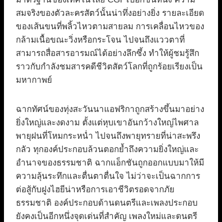
สมจริงของตัวละครสัตว์นั้นน่าทึ่งอย่างยิ่ง รายละเอียด
ของเส้นขนที่พลิ้วไหวตามสายลม การเคลื่อนไหวของ
กล้ามเนื้อขณะวิ่งหรือกระโจน ไปจนถึงแววตาที่
สามารถสื่อสารอารมณ์ได้อย่างลึกซึ้ง ทำให้ผู้ชมรู้สึก
ราวกับกำลังชมสารคดีชีวิตสัตว์โลกที่ถูกร้อยเรียงเป็น
มหากาพย์
ฉากทัศน์ของทุ่งสะวันนาแอฟริกาถูกสร้างขึ้นมาอย่าง
ยิ่งใหญ่และงดงาม ตั้งแต่หุบเขาอันกว้างใหญ่ไพศาล
พายุฝนที่โหมกระหน่ำ ไปจนถึงพายุทรายที่น่าสะพรึง
กลัว ทุกองค์ประกอบล้วนตอกย้ำถึงความยิ่งใหญ่และ
อำนาจของธรรมชาติ ฉากแอ็กชันถูกออกแบบมาให้มี
ความลุ้นระทึกและตื่นตาตื่นใจ ไม่ว่าจะเป็นฉากการ
ต่อสู้กับฝูงไฮยีน่าหรือการเอาชีวิตรอดจากภัย
ธรรมชาติ องค์ประกอบด้านดนตรีและเพลงประกอบ
ยังคงเป็นอีกหนึ่งจุดเด่นที่สำคัญ เพลงใหม่และดนตรี