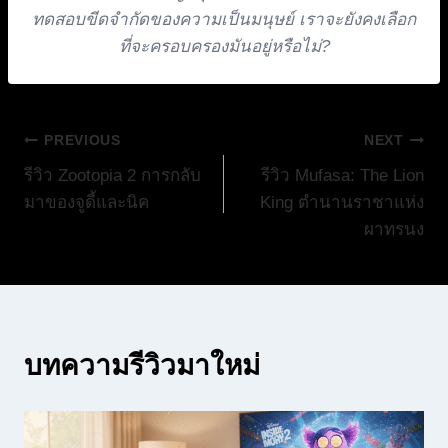
ทดสอบขีดจำกัดของความเป็นมนุษย์ เราจะยังคงเลือก
ที่จะครอบครองมันอยู่หรือไม่?
แนะแนว
PREVIOUS
NEXT
รีวิว Zootopia 2 การกลับ
รีวิว Mufasa: The Lion
เรื่อง
มาของจูดี้และนิค
King ตำนานราชาแห่ง
ผาทรนง
บทความรีวิวมาใหม่