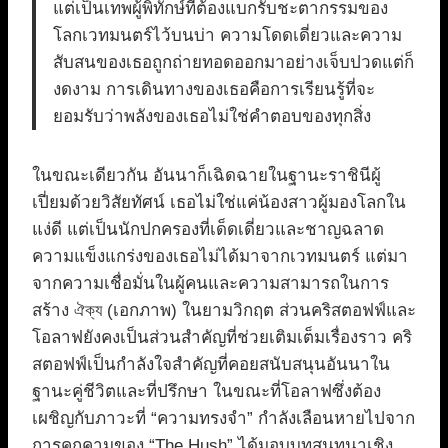
แต่เป็นเทพผู้พิทักษ์ที่ต้องแบกรับชะตากรรมของ
โลกเวทมนตร์ไว้บนบ่า ความโดดเดี่ยวและความ
สับสนของเธอถูกถ่ายทอดออกมาอย่างเจ็บปวดแต่ก็
งดงาม การเดินทางของเธอคือการเรียนรู้ที่จะ
ยอมรับว่าพลังของเธอไม่ใช่คำตอบของทุกสิ่ง
ในขณะเดียวกัน อันนาก็เฉิดฉายในฐานะราชินีผู้
เปี่ยมด้วยวิสัยทัศน์ เธอไม่ใช่แค่น้องสาวผู้มองโลกใน
แง่ดี แต่เป็นนักปกครองที่เด็ดเดี่ยวและชาญฉลาด
ความแข็งแกร่งของเธอไม่ได้มาจากเวทมนตร์ แต่มา
จากความเชื่อมั่นในผู้คนและความสามารถในการ
สร้าง ঐক্য (เอกภาพ) ในยามวิกฤต ส่วนคริสตอฟฟ์และ
โอลาฟยังคงเป็นส่วนสำคัญที่ช่วยเติมเต็มเรื่องราว คริ
สตอฟฟ์เป็นกำลังใจสำคัญที่คอยสนับสนุนอันนาใน
ฐานะคู่ชีวิตและที่ปรึกษา ในขณะที่โอลาฟซึ่งต้อง
เผชิญกับภาวะที่ “ความทรงจำ” กำลังเลือนหายไปจาก
การคุกคามของ “The Hush” ได้มอบบทสนทนาเชิง