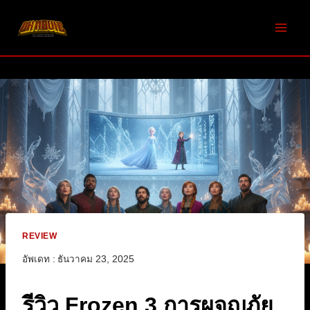
Skip
to
content
REVIEW
อัพเดท :
ธันวาคม 23, 2025
รีวิว Frozen 3 การผจญภัย