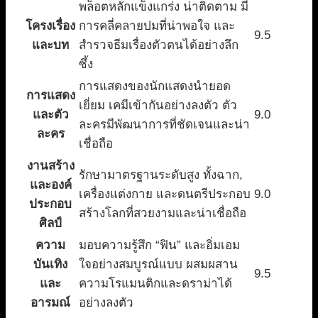
พล็อตหลักแข็งแกร่ง น่าติดตาม มี
โครงเรื่อง
การคลี่คลายปมที่น่าพอใจ และ
9.5
และบท
สำรวจธีมเรื่องตัวตนได้อย่างลึก
ซึ้ง
การแสดงของนักแสดงนำยอด
การแสดง
เยี่ยม เคมีเข้ากันอย่างลงตัว ตัว
และตัว
9.0
ละครมีพัฒนาการที่ชัดเจนและน่า
ละคร
เชื่อถือ
งานสร้าง
รักษามาตรฐานระดับสูง ทั้งฉาก,
และองค์
เครื่องแต่งกาย และดนตรีประกอบ
9.0
ประกอบ
สร้างโลกที่สวยงามและน่าเชื่อถือ
ศิลป์
ความ
มอบความรู้สึก “ฟิน” และอิ่มเอม
บันเทิง
ใจอย่างสมบูรณ์แบบ ผสมผสาน
9.5
และ
ความโรแมนติกและดราม่าได้
อารมณ์
อย่างลงตัว