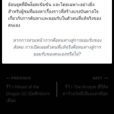
ย้อนยุคที่มีพล็อตเข้มข้น และโดยเฉพาะอย่างยิ่ง
สำหรับผู้ชมที่มองหาเรื่องราวที่สร้างแรงบันดาลใจ
เกี่ยวกับการค้นหาและยอมรับในตัวตนที่แท้จริงของ
ตนเอง
หากการสวมหน้ากากคือหนทางสู่การยอมรับของ
สังคม การเปิดเผยตัวตนที่แท้จริงคือหนทางสู่การ
ยอมรับของตนเองหรือไม่?
แนะแนว
PREVIOUS
NEXT
รีวิว House of the
รีวิว The Acolyte ซีรีส์ส
เรื่อง
Dragon S2 เปิดศึกมังกร
ตาร์วอร์สที่เสียงแตกที่สุด
เดือด