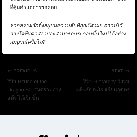
ที่คุ้มค่าแก่การรอคอย
หากความรักตั้งอยู่บนความลับที่ถูกเปิดเผย ความไว้
วางใจที่แตกสลายจะสามารถประกอบขึ้นใหม่ได้อย่าง
สมบูรณ์หรือไม่?
แนะแนว
PREVIOUS
NEXT
รีวิว House of the
รีวิว Hierarchy วังวน
เรื่อง
Dragon S2: สงครามล้าง
แค้นรักในโรงเรียนสุดหรู
แค้นได้เริ่มขึ้น