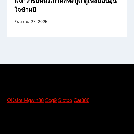
แจกวาร์ปหนังเกาหลีฟีลกู๊ด ดูเพลินอบอุ่น
ใจข้ามปี
ธันวาคม 27, 2025
OKslot
Mgwin88
Scg9
Slotxo
Cat888