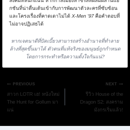
สังคมที่หนักแน่น หากกำลังมองหาซีรีส์ที่ผสมผสานแอ็
กชันที่น่าตื่นเต้นเข้ากับการพัฒนาตัวละครที่ซับซ้อน
และโครงเรื่องที่คาดเดาไม่ได้
X-Men ’97
คือคำตอบที่
ไม่อาจปฏิเสธได้
หากเจตนาดีที่บิดเบี้ยวสามารถสร้างอำนาจที่ทำลาย
ล้างที่สุดขึ้นมาได้ ตัวตนที่แท้จริงของมนุษย์ถูกกำหนด
โดยการกระทำหรือความตั้งใจกันแน่?
แนะแนว
PREVIOUS
NEXT
สาวก LOTR เฮ! หนังใหม่
รีวิว House of the
เรื่อง
The Hunt for Gollum มา
Dragon S2: สงคราม
แน่
มังกรเริ่มแล้ว!