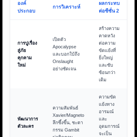
องค์
ผลกระทบ
การวิเคราะห์
ประกอบ
ต่อซีซั่น 2
สร้างความ
คาดหวัง
เปิดตัว
การปูเรื่อง
ต่อความ
Apocalypse
สู่ภัย
ขัดแย้งที่
และบอกใบ้ถึง
คุกคาม
ยิ่งใหญ่
Onslaught
ใหม่
และซับ
อย่างชัดเจน
ซ้อนกว่า
เดิม
ความขัด
แย้งทาง
ความสัมพันธ์
อารมณ์
Xavier/Magneto
พัฒนาการ
และ
ลึกซึ้งขึ้น, ชะตา
ตัวละคร
อุดมการณ์
กรรม Gambit
จะเป็น