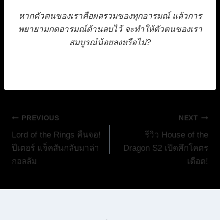
หากตัวตนของเราคือผลรวมของทุกอารมณ์ แล้วการ
พยายามกดอารมณ์ด้านลบไว้ จะทำให้ตัวตนของเรา
สมบูรณ์น้อยลงหรือไม่?
แนะแนว
PREVIOUS
NEXT
Lord of the Rings คืนจอ!
รีวิว House of the
เรื่อง
ปีเตอร์ แจ็คสันกลับมาล่า
Dragon S2 เปิดศึกโคตร
กอลลัม
เดือด!