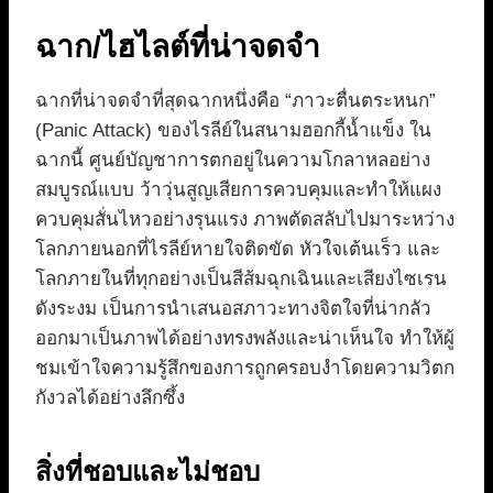
ฉาก/ไฮไลต์ที่น่าจดจำ
ฉากที่น่าจดจำที่สุดฉากหนึ่งคือ “ภาวะตื่นตระหนก”
(Panic Attack) ของไรลีย์ในสนามฮอกกี้น้ำแข็ง ใน
ฉากนี้ ศูนย์บัญชาการตกอยู่ในความโกลาหลอย่าง
สมบูรณ์แบบ ว้าวุ่นสูญเสียการควบคุมและทำให้แผง
ควบคุมสั่นไหวอย่างรุนแรง ภาพตัดสลับไปมาระหว่าง
โลกภายนอกที่ไรลีย์หายใจติดขัด หัวใจเต้นเร็ว และ
โลกภายในที่ทุกอย่างเป็นสีส้มฉุกเฉินและเสียงไซเรน
ดังระงม เป็นการนำเสนอสภาวะทางจิตใจที่น่ากลัว
ออกมาเป็นภาพได้อย่างทรงพลังและน่าเห็นใจ ทำให้ผู้
ชมเข้าใจความรู้สึกของการถูกครอบงำโดยความวิตก
กังวลได้อย่างลึกซึ้ง
สิ่งที่ชอบและไม่ชอบ