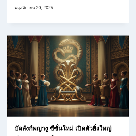
พฤศจิกายน 20, 2025
บัลลังก์พญางู ซีซั่นใหม่ เปิดตัวยิ่งใหญ่