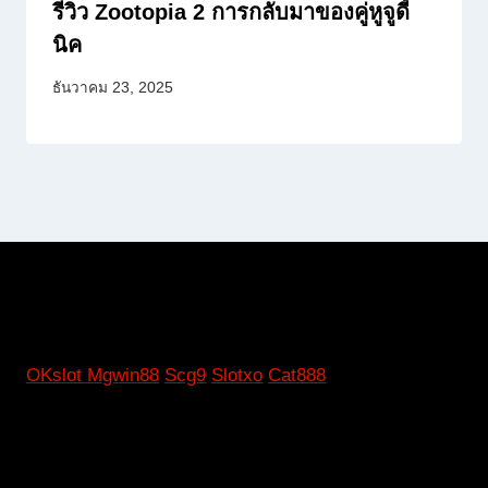
รีวิว Zootopia 2 การกลับมาของคู่หูจูดี้
นิค
ธันวาคม 23, 2025
OKslot
Mgwin88
Scg9
Slotxo
Cat888