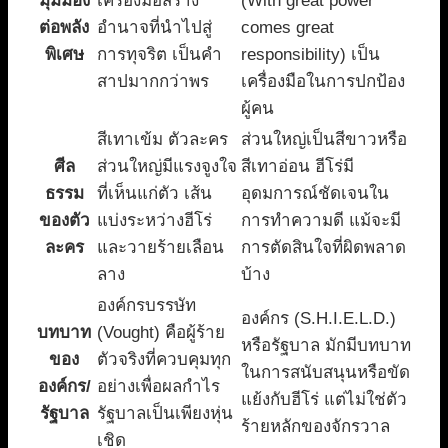
มุมมอง
เครื่องมือสร้าง
(With great power
ต่อพลัง
อำนาจที่นำไปสู่
comes great
พิเศษ
การทุจริต เป็นคำ
responsibility) เป็น
สาปมากกว่าพร
เครื่องมือในการปกป้อง
ผู้คน
สีเทาเข้ม ตัวละคร
ส่วนใหญ่เป็นสีขาวหรือ
ศีล
ส่วนใหญ่มีแรงจูงใจ
สีเทาอ่อน ฮีโร่มี
ธรรม
ที่เห็นแก่ตัว เส้น
อุดมการณ์ชัดเจนใน
ของตัว
แบ่งระหว่างฮีโร่
การทำความดี แม้จะมี
ละคร
และวายร้ายเลือน
การตัดสินใจที่ผิดพลาด
ลาง
บ้าง
องค์กรบรรษัท
องค์กร (S.H.I.E.L.D.)
บทบาท
(Vought) คือผู้ร้าย
หรือรัฐบาล มักมีบทบาท
ของ
ตัวจริงที่ควบคุมทุก
ในการสนับสนุนหรือขัด
องค์กร/
อย่างเพื่อผลกำไร
แย้งกับฮีโร่ แต่ไม่ใช่ตัว
รัฐบาล
รัฐบาลเป็นเพียงหุ่น
ร้ายหลักของจักรวาล
เชิด