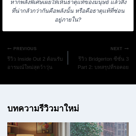
หากพลังพิเศษเผยให้เห็นธาตุแท้ของมนุษย์ แล้วสิ่ง
ที่น่ากลัวกว่ากันคือพลังนั้น หรือคือธาตุแท้ที่ซ่อน
อยู่ภายใน?
แนะแนว
PREVIOUS
NEXT
รีวิว Inside Out 2 ต้อนรับ
รีวิว Bridgerton ซีซั่น 3
เรื่อง
อารมณ์ใหม่สุดว้าวุ่น
Part 2: บทสรุปที่รอคอย
บทความรีวิวมาใหม่