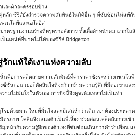
ักและตัวละครรอบข้าง
หลัก ซีรีส์ยังสำรวจความสัมพันธ์ในมิติอื่น ๆ ที่ซับซ้อนไม่แพ้ก
งเพเนโลพีและเอโลอิส
กษามาตรฐานงานสร้างที่หรูหราอลังการ ทั้งเสื้อผ้าหน้าผม ฉากใ
ป็นเสน่ห์ที่ขาดไม่ได้ของซีรีส์ Bridgerton
่รักแท้ใต้เงาแห่งความลับ
ั่นคือการคลี่คลายความสัมพันธ์ที่คาราคาซังระหว่างเพเนโลพี เ
นก่อน เธอก็ตัดสินใจที่จะก้าวข้ามความรู้สึกที่มีต่อเขาและมุ
วามไม่มั่นใจในตัวเอง ภารกิจนี้จึงดูจะล้มเหลวไม่เป็นท่า
รปด้วยมาดใหม่ที่มั่นใจและมีเสน่ห์กว่าเดิม เขาต้องประหลาด
มิตรภาพ โคลินจึงเสนอตัวเป็นพี่เลี้ยง ช่วยสอนเคล็ดลับการเข้า
ชิญหน้ากับความรู้สึกของตัวเองที่ซับซ้อนเกินกว่าคำว่าเพื่อน แ