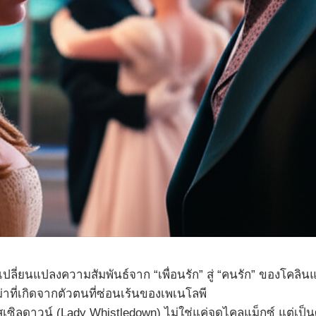
การเปลี่ยนแปลงความสัมพันธ์จาก “เพื่อนรัก” สู่ “คนรัก” ของโคลิ
ี่เกิดจากตัวตนที่ซ่อนเร้นของเพเนโลพี
สเซิลดาวน์ (Lady Whistledown) ไม่ใช่แค่จุดไคลแม็กซ์ แต่เป