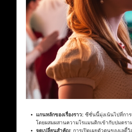
แกนหลักของเรื่องราว:
ซีซั่นนี้มุ่งเน้นไปที่
โดยผสมผสานความโรแมนติกเข้ากับปมดราม่าท
จุดเปลี่ยนสำคัญ:
การเปิดเผยตัวตนของเลดี้วิ