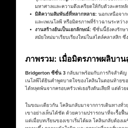
มหาศาลและความตึงเครียดให้กับตัวละครหล
มิติความสัมพันธ์ที่หลากหลาย:
นอกเหนือจากคู่
และเพเนโลพี หรือมิตรภาพที่ร้าวฉานระหว่า
งานสร้างอันเป็นเอกลักษณ์:
ซีซั่นนี้ยังคงรั
สมัยใหม่มาเรียบเรียงใหม่ในสไตล์คลาสสิก ซึ่งเ
ภาพรวม: เมื่อมิตรภาพผลิบานสู
Bridgerton ซีซั่น 3
กลับมาพร้อมกับภารกิจสำคัญ น
เนโลพีได้ยินคำพูดบาดใจของโคลินในตอนท้ายของซีซั่
ได้หลุดพ้นจากครอบครัวเฟเธอริงตันเสียที แต่ด้วยค
ในขณะเดียวกัน โคลินกลับมาจากการเดินทางทั่วยุโ
เขาอย่างเห็นได้ชัด ด้วยความปรารถนาที่จะรื้อฟื้น
แต่เมื่อบทเรียนของเขาเริ่มได้ผล โคลินกลับต้องเผ