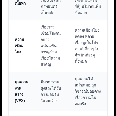
เรื่อง/ปี) เน้น
(ทั้งหนังและซี
เนื้อหา
ภาพยนตร์
รีส์) ปริมาณเพิ่ม
เป็นหลัก
ขึ้นมาก
เรื่องราว
ความเชื่อมโยง
เชื่อมโยงกัน
ลดลง หลาย
ความ
อย่าง
เรื่องดูเป็นโปร
เชื่อม
แน่นแฟ้น
เจกต์เดี่ยวๆ ไม่
โยง
การดูข้าม
จำเป็นต้องดู
เรื่องมีความ
ทั้งหมด
สำคัญ
คุณภาพไม่
คุณภาพ
มีมาตรฐาน
สม่ำเสมอ ถูก
งาน
สูงและได้รับ
วิจารณ์บ่อยครั้ง
สร้าง
การยอมรับ
เรื่องความไม่
(VFX)
ในวงกว้าง
สมจริง