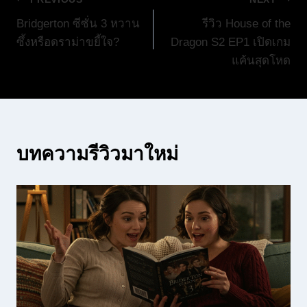
แนะแนว
Bridgerton ซีซั่น 3 หวาน
รีวิว House of the
เรื่อง
ซึ้งหรือดราม่าขยี้ใจ?
Dragon S2 EP1 เปิดเกม
แค้นสุดโหด
บทความรีวิวมาใหม่