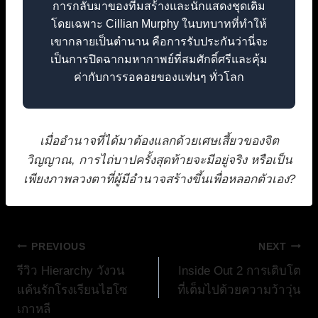
การกลับมาของทีมสร้างและนักแสดงชุดเดิม
โดยเฉพาะ Cillian Murphy ในบทบาทที่ทำให้
เขากลายเป็นตำนาน คือการรับประกันว่านี่จะ
เป็นการปิดฉากมหากาพย์ที่สมศักดิ์ศรีและคุ้ม
ค่ากับการรอคอยของแฟนๆ ทั่วโลก
เมื่ออำนาจที่ได้มาต้องแลกด้วยเศษเสี้ยวของจิต
วิญญาณ, การไถ่บาปครั้งสุดท้ายจะมีอยู่จริง หรือเป็น
เพียงภาพลวงตาที่ผู้มีอำนาจสร้างขึ้นเพื่อหลอกตัวเอง?
แนะแนว
PREVIOUS
NEXT
รีวิว Hierarchy วังวน
Inside Out 2 การเติบโต
เรื่อง
แค้นรักโรงเรียนไฮโซ
ที่เต็มไปด้วยความว้าวุ่น
เกาหลี