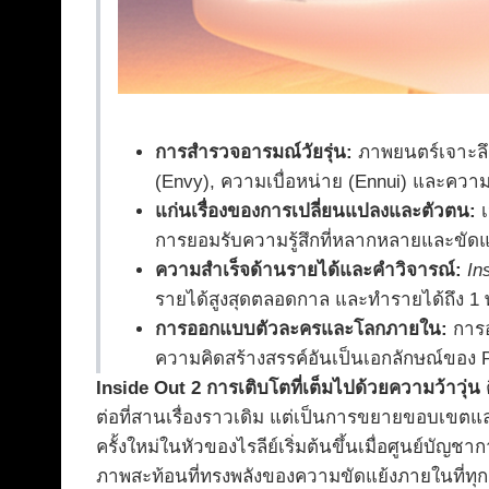
การสำรวจอารมณ์วัยรุ่น:
ภาพยนตร์เจาะลึ
(Envy), ความเบื่อหน่าย (Ennui) และควา
แก่นเรื่องของการเปลี่ยนแปลงและตัวตน:
เ
การยอมรับความรู้สึกที่หลากหลายและขัดแ
ความสำเร็จด้านรายได้และคำวิจารณ์:
In
รายได้สูงสุดตลอดกาล และทำรายได้ถึง 1 พ
การออกแบบตัวละครและโลกภายใน:
การอ
ความคิดสร้างสรรค์อันเป็นเอกลักษณ์ของ P
Inside Out 2 การเติบโตที่เต็มไปด้วยความว้าวุ่น
ค
ต่อที่สานเรื่องราวเดิม แต่เป็นการขยายขอบเขตและ
ครั้งใหม่ในหัวของไรลีย์เริ่มต้นขึ้นเมื่อศูนย์บัญช
ภาพสะท้อนที่ทรงพลังของความขัดแย้งภายในที่ทุกค