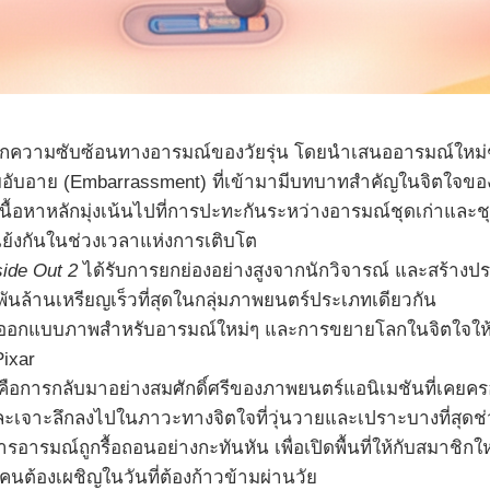
กความซับซ้อนทางอารมณ์ของวัยรุ่น โดยนำเสนออารมณ์ใหม่ๆ 
มอับอาย (Embarrassment) ที่เข้ามามีบทบาทสำคัญในจิตใจของ
นื้อหาหลักมุ่งเน้นไปที่การปะทะกันระหว่างอารมณ์ชุดเก่าและ
ย้งกันในช่วงเวลาแห่งการเติบโต
side Out 2
ได้รับการยกย่องอย่างสูงจากนักวิจารณ์ และสร้างปร
ันล้านเหรียญเร็วที่สุดในกลุ่มภาพยนตร์ประเภทเดียวกัน
อกแบบภาพสำหรับอารมณ์ใหม่ๆ และการขยายโลกในจิตใจให้มีความ
ixar
ือการกลับมาอย่างสมศักดิ์ศรีของภาพยนตร์แอนิเมชันที่เคยครอง
เจาะลึกลงไปในภาวะทางจิตใจที่วุ่นวายและเปราะบางที่สุดช่วงหน
าการอารมณ์ถูกรื้อถอนอย่างกะทันหัน เพื่อเปิดพื้นที่ให้กับสมาชิกใ
นต้องเผชิญในวันที่ต้องก้าวข้ามผ่านวัย