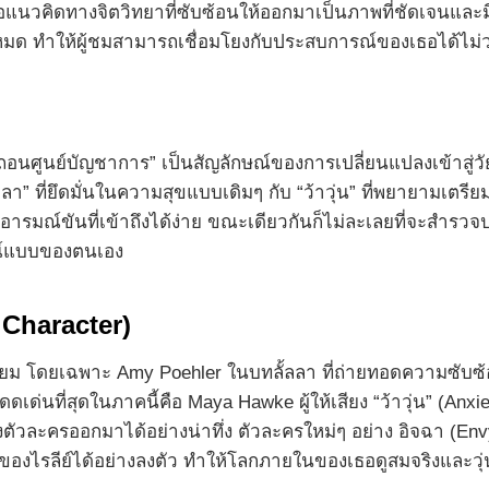
นวคิดทางจิตวิทยาที่ซับซ้อนให้ออกมาเป็นภาพที่ชัดเจนและมีช
้งหมด ทำให้ผู้ชมสามารถเชื่อมโยงกับประสบการณ์ของเธอได้ไม่ว
ูนย์บัญชาการ” เป็นสัญลักษณ์ของการเปลี่ยนแปลงเข้าสู่วัยร
ลลา” ที่ยึดมั่นในความสุขแบบเดิมๆ กับ “ว้าวุ่น” ที่พยายามเตรี
ณ์ขันที่เข้าถึงได้ง่าย ขณะเดียวกันก็ไม่ละเลยที่จะสำรวจปร
รณ์แบบของตนเอง
Character)
ี่ยม โดยเฉพาะ Amy Poehler ในบทลั้ลลา ที่ถ่ายทอดความซับซ้อ
ดดเด่นที่สุดในภาคนี้คือ Maya Hawke ผู้ให้เสียง “ว้าวุ่น” (An
งตัวละครออกมาได้อย่างน่าทึ่ง ตัวละครใหม่ๆ อย่าง อิจฉา (En
์ของไรลีย์ได้อย่างลงตัว ทำให้โลกภายในของเธอดูสมจริงและวุ