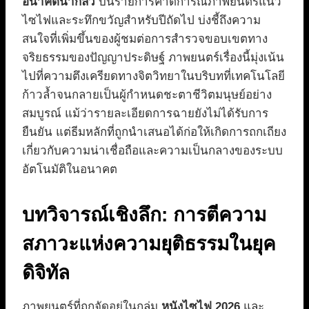
อนาคตน่ากลัว
บนรายการคาดการณ์ภาพยนตร์แนว
ไซไฟและระทึกขวัญสำหรับปีถัดไป บ่งชี้ถึงความ
สนใจที่เพิ่มขึ้นของผู้ชมต่อการสำรวจขอบเขตทาง
จริยธรรมของปัญญาประดิษฐ์ ภาพยนตร์เรื่องนี้มุ่งเน้น
ไปที่ความตึงเครียดทางจิตวิทยาในบริบทที่เทคโนโลยี
ก้าวล้ำจนกลายเป็นผู้กำหนดชะตาชีวิตมนุษย์อย่าง
สมบูรณ์ แม้ว่ารายละเอียดการฉายยังไม่ได้รับการ
ยืนยัน แต่ธีมหลักที่ถูกนำเสนอได้ก่อให้เกิดการถกเถียง
เกี่ยวกับความน่าเชื่อถือและความเป็นกลางของระบบ
อัตโนมัติในอนาคต
บทวิจารณ์เชิงลึก: การตีความ
สภาวะแห่งความยุติธรรมในยุค
ดิจิทัล
ภาพยนตร์ที่ถูกจัดอยู่ในกลุ่ม
หนังไซไฟ 2026
และ