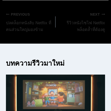
แนะแนว
PREVIOUS
NEXT
ปลดล็อกหนังลับ Netflix ที่
รีวิวหนังไซไฟ Netflix
เรื่อง
คนส่วนใหญ่มองข้าม
พล็อตล้ำที่ต้องดู
บทความรีวิวมาใหม่