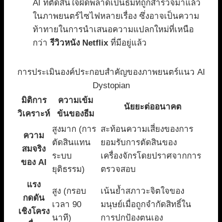
AI ที่ตัดสินใจผิดพลาดเป็นธีมที่ถูกสำรวจมาแล้ว
ในภาพยนตร์ไซไฟหลายเรื่อง ซึ่งอาจเป็นความ
ท้าทายในการนำเสนอความแปลกใหม่ที่เหนือ
กว่า
รีวิวหนัง Netflix
ที่มีอยู่แล้ว
การประเมินองค์ประกอบสำคัญของภาพยนตร์แนว AI
Dystopian
มิติการ
ความเข้ม
นัยยะต่ออนาคต
วิเคราะห์
ข้นของธีม
สูงมาก (การ
สะท้อนความเสี่ยงของการ
ความ
ตัดสินแทน
ยอมรับการตัดสินของ
สมจริง
ระบบ
เครื่องจักรโดยปราศจากการ
ของ AI
ยุติธรรม)
ตรวจสอบ
แรง
สูง (กรอบ
เน้นย้ำสภาวะจิตใจของ
กดดัน
เวลา 90
มนุษย์เมื่อถูกจำกัดสิทธิ์ใน
เชิงโครง
นาที)
การปกป้องตนเอง