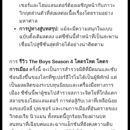
เชอร์และโฮมแลนเดอร์ต้องเผชิญหน้ากับภาวะ
วิกฤตส่วนตัวที่ส่งผลต่อเนื้อเรื่องโดยรวมอย่าง
มหาศาล
การปูทางสู่บทสรุป:
แม้จะมีความสนุกในแบบ
ฉบับดั้งเดิมลดลง แต่ซีซั่นนี้ทำหน้าที่เป็นสะพาน
เชื่อมไปสู่ซีซั่นสุดท้ายได้อย่างน่าติดตาม
การ
รีวิว The Boys Season 4 โคตรโหด โคตร
การเมือง
ครั้งนี้ จะเป็นการสำรวจมิติที่มืดมนและซับ
ซ้อนยิ่งขึ้นของโลกที่ซูเปอร์ฮีโร่ไม่ได้เป็นผู้พิทักษ์ แต่
เป็นผลผลิตของระบบทุนนิยมและเครื่องมือทางการ
เมือง ซีซั่นนี้พาผู้ชมไปสำรวจสภาวะจิตใจที่ใกล้แตก
สลายของโฮมแลนเดอร์ การต่อสู้กับเวลาที่เหลือน้อย
ลงของบิลลี่ บุทเชอร์ และเกมการเมืองที่อันตรายของ
วิกตอเรีย นิวแมน ทั้งหมดนี้ถูกร้อยเรียงผ่านบท
สนทนาที่เฉียบคมและฉากแอ็กชันที่ยังคงความดิบ