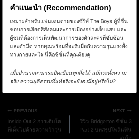
คำแนะนำ (Recommendation)
เหมาะสำหรับแฟนเดนตายของซีรีส์ The Boys ผู้ที่ชื่น
ชอบการเสียดสีสังคมและการเมืองอย่างเจ็บแสบ และ
ผู้ชมที่ต้องการเห็นพัฒนาการของตัวละครที่ซับซ้อน
และดำมืด หากคุณพร้อมที่จะรับมือกับความรุนแรงทั้ง
ทางกายและใจ นี่คือซีซั่นที่คุณต้องดู
เมื่ออำนาจสามารถบิดเบือนทุกสิ่งได้ แม้กระทั่งความ
จริง ความยุติธรรมที่แท้จริงจะยังคงมีอยู่หรือไม่?
แนะแนว
PREVIOUS
NEXT
Inside Out 2 การเติบโต
รีวิว Bridgerton ซีซั่น 3
เรื่อง
ที่เต็มไปด้วยความว้าวุ่น
Part 2 บทสรุปโพลินฟิน
สมใจ