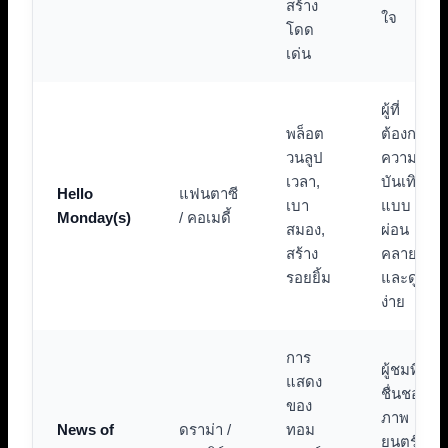
สร้าง
ใจ
โดด
เด่น
ผู้ที่
พล็อต
ต้องการ
วนลูป
ความ
เวลา,
บันเทิง
Hello
แฟนตาซี
เบา
แบบ
Monday(s)
/ คอเมดี้
สมอง,
ผ่อน
สร้าง
คลาย
รอยยิ้ม
และดู
ง่าย
การ
ผู้ชมที่
แสดง
ชื่นชอบ
ของ
ภาพ
News of
ดราม่า /
ทอม
ยนตร์