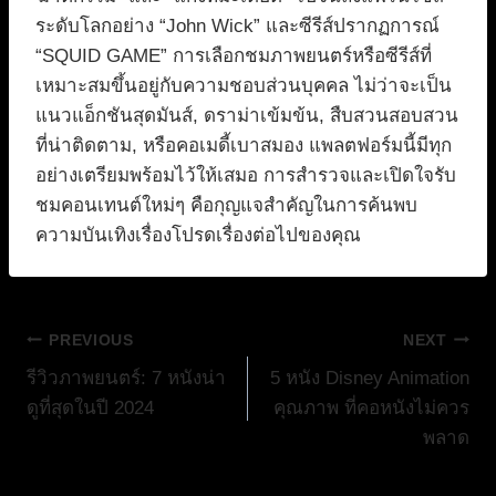
ระดับโลกอย่าง “John Wick” และซีรีส์ปรากฏการณ์
“SQUID GAME” การเลือกชมภาพยนตร์หรือซีรีส์ที่
เหมาะสมขึ้นอยู่กับความชอบส่วนบุคคล ไม่ว่าจะเป็น
แนวแอ็กชันสุดมันส์, ดราม่าเข้มข้น, สืบสวนสอบสวน
ที่น่าติดตาม, หรือคอเมดี้เบาสมอง แพลตฟอร์มนี้มีทุก
อย่างเตรียมพร้อมไว้ให้เสมอ การสำรวจและเปิดใจรับ
ชมคอนเทนต์ใหม่ๆ คือกุญแจสำคัญในการค้นพบ
ความบันเทิงเรื่องโปรดเรื่องต่อไปของคุณ
แนะแนว
PREVIOUS
NEXT
รีวิวภาพยนตร์: 7 หนังน่า
5 หนัง Disney Animation
เรื่อง
ดูที่สุดในปี 2024
คุณภาพ ที่คอหนังไม่ควร
พลาด