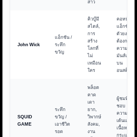
สาว
คิวบู๊มี
คอหนัง
สไตล์,
แอ็กชัน
การ
ตัวยงที่
แอ็กชัน /
สร้าง
ต้องการ
John Wick
ระทึก
โลกที่
ความ
ขวัญ
ไม่
มันส์แบ
เหมือน
บน
ใคร
อนสต็อป
พล็อต
คาด
ผู้ชมที่
เดา
ชอบ
ระทึก
ยาก,
ความตื่น
SQUID
ขวัญ /
วิพากษ์
เต้นและ
GAME
เอาชีวิต
สังคม,
เนื้อหาที่
รอด
งาน
กระแทก