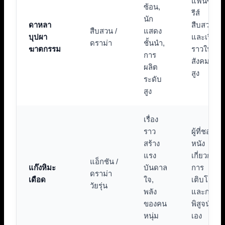
แฟนซี
ซ้อน,
รีส์
นัก
ดาหลา
สืบสวน
สืบสวน /
แสดง
บุปผา
และเรื่อง
ดราม่า
ชั้นนำ,
ฆาตกรรม
ราวใน
การ
สังคมชั้น
ผลิต
สูง
ระดับ
สูง
เรื่อง
ราว
ผู้ที่ชอบ
สร้าง
หนัง
แรง
เกี่ยวกับ
แอ็กชัน /
แก๊งหิมะ
บันดาล
การ
ดราม่า
เดือด
ใจ,
เติบโต
วัยรุ่น
พลัง
และการ
ของคน
พิสูจน์ตัว
หนุ่ม
เอง