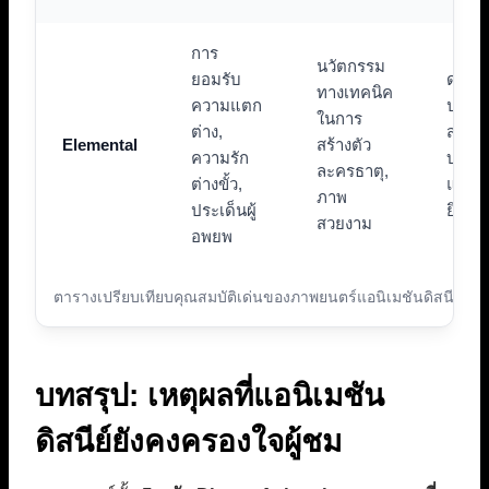
การ
นวัตกรรม
ยอมรับ
ดนตรี
ทางเทคนิค
ความแตก
ประกอ
ในการ
ต่าง,
สร้าง
Elemental
สร้างตัว
ความรัก
บรรย
ละครธาตุ,
ต่างขั้ว,
แมนต
ภาพ
ประเด็นผู้
ยิ่งให
สวยงาม
อพยพ
ตารางเปรียบเทียบคุณสมบัติเด่นของภาพยนตร์แอนิเมชันดิสนีย์ 5 เร
บทสรุป: เหตุผลที่แอนิเมชัน
ดิสนีย์ยังคงครองใจผู้ชม