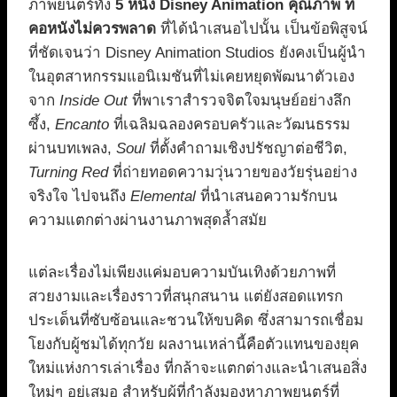
ภาพยนตร์ทั้ง
5 หนัง Disney Animation คุณภาพ ที่
คอหนังไม่ควรพลาด
ที่ได้นำเสนอไปนั้น เป็นข้อพิสูจน์
ที่ชัดเจนว่า Disney Animation Studios ยังคงเป็นผู้นำ
ในอุตสาหกรรมแอนิเมชันที่ไม่เคยหยุดพัฒนาตัวเอง
จาก
Inside Out
ที่พาเราสำรวจจิตใจมนุษย์อย่างลึก
ซึ้ง,
Encanto
ที่เฉลิมฉลองครอบครัวและวัฒนธรรม
ผ่านบทเพลง,
Soul
ที่ตั้งคำถามเชิงปรัชญาต่อชีวิต,
Turning Red
ที่ถ่ายทอดความวุ่นวายของวัยรุ่นอย่าง
จริงใจ ไปจนถึง
Elemental
ที่นำเสนอความรักบน
ความแตกต่างผ่านงานภาพสุดล้ำสมัย
แต่ละเรื่องไม่เพียงแค่มอบความบันเทิงด้วยภาพที่
สวยงามและเรื่องราวที่สนุกสนาน แต่ยังสอดแทรก
ประเด็นที่ซับซ้อนและชวนให้ขบคิด ซึ่งสามารถเชื่อม
โยงกับผู้ชมได้ทุกวัย ผลงานเหล่านี้คือตัวแทนของยุค
ใหม่แห่งการเล่าเรื่อง ที่กล้าจะแตกต่างและนำเสนอสิ่ง
ใหม่ๆ อยู่เสมอ สำหรับผู้ที่กำลังมองหาภาพยนตร์ที่