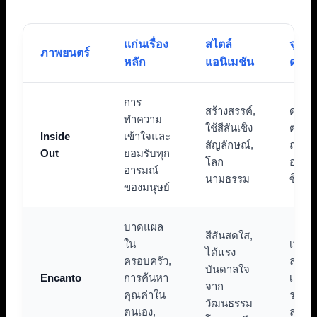
แก่นเรื่อง
สไตล์
จุดเด
ภาพยนตร์
หลัก
แอนิเมชัน
ดนตร
การ
สร้างสรรค์,
ดนตร
ทำความ
ใช้สีสันเชิง
ตราที่
Inside
เข้าใจและ
สัญลักษณ์,
ถ่าย
Out
ยอมรับทุก
โลก
อารมณ
อารมณ์
นามธรรม
ซึ้ง
ของมนุษย์
บาดแผล
สีสันสดใส,
ใน
เพลงส
ได้แรง
ครอบครัว,
ละตินท
บันดาลใจ
Encanto
การค้นหา
เคลื่อน
จาก
คุณค่าใน
ราวแล
วัฒนธรรม
ตนเอง,
ละคร