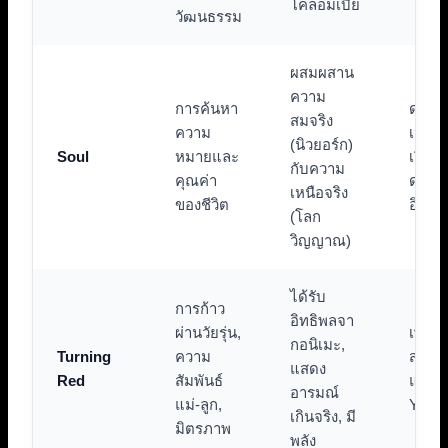
โคลอมเบีย
วัฒนธรรม
ผสมผสาน
ความ
การค้นหา
ดนตรีแ
สมจริง
ความ
เป็นห
(นิวยอร์ก)
Soul
หมายและ
เรื่อง
กับความ
คุณค่า
ดนตรี
เหนือจริง
ของชีวิต
อิเล็ก
(โลก
วิญญาณ)
ได้รับ
การก้าว
อิทธิพลจา
ผ่านวัยรุ่น,
เพลงป
กอนิเมะ,
Turning
ความ
สไตล
แสดง
Red
สัมพันธ์
แบนด์
อารมณ์
แม่-ลูก,
Y2K ที
เกินจริง, มี
มิตรภาพ
พลัง