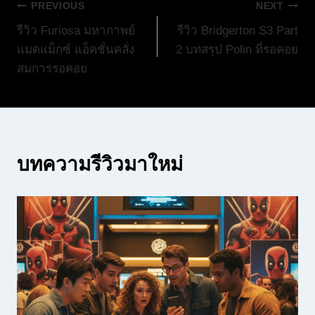
แนะแนว
PREVIOUS
NEXT
รีวิว Furiosa มหากาพย์
รีวิว Bridgerton S3 Part
เรื่อง
แมดแม็กซ์ แอ็คชั่นคลั่ง
2 บทสรุป Polin ที่รอคอย
สมการรอคอย
บทความรีวิวมาใหม่