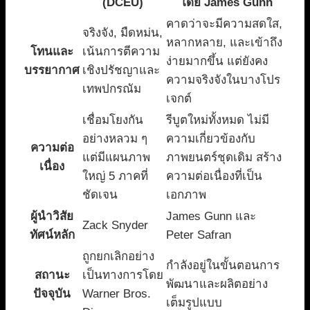
(DCEU)
โดย James Gunn
คาดว่าจะมีความสดใส,
จริงจัง, มืดหม่น,
หลากหลาย, และเข้าถึง
โทนและ
เน้นการตีความ
ง่ายมากขึ้น แต่ยังคง
บรรยากาศ
เชิงปรัชญาและ
ความจริงจังในบางโปร
เทพปกรณัม
เจกต์
เชื่อมโยงกัน
รีบูตใหม่ทั้งหมด ไม่มี
อย่างหลวม ๆ
ความเกี่ยวข้องกับ
ความต่อ
แต่มีแผนภาพ
ภาพยนตร์ชุดเดิม สร้าง
เนื่อง
ใหญ่ 5 ภาคที่
ความต่อเนื่องที่เป็น
ชัดเจน
เอกภาพ
ผู้นำวิสัย
James Gunn และ
Zack Snyder
ทัศน์หลัก
Peter Safran
ถูกยกเลิกอย่าง
กำลังอยู่ในขั้นตอนการ
สถานะ
เป็นทางการโดย
พัฒนาและผลิตอย่าง
ปัจจุบัน
Warner Bros.
เต็มรูปแบบ