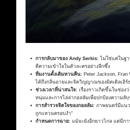
การกลับมาของ Andy Serkis:
ไม่ใช่แค่ในฐาน
ตีความเข้าใจในตัวละครอย่างลึกซึ้ง
ทีมงานดั้งเดิมหวนคืน:
Peter Jackson, Fran
ได้ถึงกลิ่นอายและจิตวิญญาณของมิดเดิลเอิร์ธ
ช่วงเวลาที่น่าสนใจ:
เรื่องราวเกิดขึ้นในช่อง
หนุ่มและการไล่ล่ากอลลัมเพื่อปกป้องความล
การสำรวจจิตใจของกอลลัม:
ภาพยนตร์มีแนวโน้
ถูกแหวนครอบงำ”
กำหนดการฉาย:
แม้จะยังอีกยาวไกล แต่มีการ