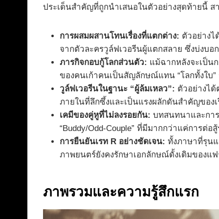
ประเด็นสำคัญที่ถูกนำเสนอในตัวอย่างสุดท้ายนี้ สา
การผสมผสานโทนเรื่องที่แตกต่าง:
ตัวอย่างได
จากตัวละครวูล์ฟเวอรีนผู้แตกสลาย ซึ่งบ่งบอ
ภารกิจกอบกู้โลกส่วนตัว:
แม้ฉากหลังจะเป็นกา
ของคนเก้าคนเป็นสัญลักษณ์แทน “โลกทั้งใบ”
วูล์ฟเวอรีนในฐานะ “ผู้ล้มเหลว”:
ตัวอย่างได้
ภายในที่ลึกซึ้งและเป็นแรงผลักดันสำคัญของเร
เคมีของคู่หูที่ไม่ลงรอยกัน:
บทสนทนาและการกระ
“Buddy/Odd-Couple” ที่มีมากกว่าแค่การต่อสู้
การยืนยันเรท R อย่างชัดเจน:
ทั้งภาษาที่รุน
ภาพยนตร์ยังคงรักษาเอกลักษณ์ดั้งเดิมของแฟ
ภาพรวมและความรู้สึกแรก