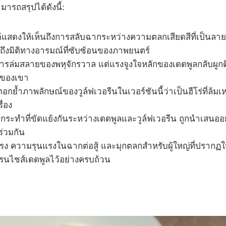
มารถสรุปได้ดังนี้:
้แสดงให้เห็นถึงการสลับฉากระหว่างความตลกเสียดสีที่เป็นลา
กถึงมิติทางอารมณ์ที่ซับซ้อนของภาพยนตร์
รล่มสลายของพหุจักรวาล แต่แรงจูงใจหลักของเดดพูลกลับผูกติดอ
 ของเขา
ตอกย้ำภาพลักษณ์ของวูล์ฟเวอรีนในเวอร์ชันนี้ว่าเป็นฮีโร่ที่
ื่อง
ทำที่ขัดแย้งกันระหว่างเดดพูลและวูล์ฟเวอรีน ถูกนำเสนออย
ร่วมกัน
แรง ความรุนแรงในฉากต่อสู้ และมุกตลกสำหรับผู้ใหญ่ที่ปรากฏใ
รนไชส์เดดพูลไว้อย่างครบถ้วน