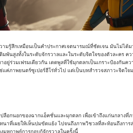
วามรู้สึกเหมือนเป็นคำประกาศเจตนารมณ์ที่ชัดเจน มันไม่ได้มาเ
่มีเดิมพันสูงทั้งในระดับจักรวาลและในระดับจิตใจของตัวละคร ค
ู่ร่วมเฟรมเดียวกัน เดดพูลที่ใช้มุกตลกเป็นเกราะป้องกันความเ
่แค่ภาพยนตร์ซูเปอร์ฮีโร่ทั่วไป แต่เป็นบทสำรวจสภาวะจิตใ
ุเปลือกนอกของฉากแอ็คชั่นและมุกตลก เพื่อเข้าถึงแก่นกลางที่ภ
นทนาที่เผยให้เห็นปมขัดแย้ง ไปจนถึงภาพวิชวลที่สะท้อนถึงกา
มหกาพย์การกอบกู้จักรวาลในครั้งนี้