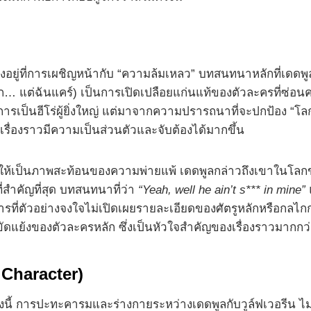
กลางอยู่ที่การเผชิญหน้ากับ “ความล้มเหลว” บทสนทนาหลักที่เดดพ
่องตลก… แต่ฉันแคร์) เป็นการเปิดเปลือยแก่นแท้ของตัวละครที
เป็นฮีโร่ผู้ยิ่งใหญ่ แต่มาจากความปรารถนาที่จะปกป้อง “โลกทั
รื่องราวมีความเป็นส่วนตัวและจับต้องได้มากขึ้น
ให้เป็นภาพสะท้อนของความพ่ายแพ้ เดดพูลกล่าวถึงเขาในโลกของ
ี่สำคัญที่สุด บทสนทนาที่ว่า
“Yeah, well he ain’t s*** in mine”
ที่ตัวอย่างจงใจไม่เปิดเผยรายละเอียดของศัตรูหลักหรือกลไ
ะปมขัดแย้งของตัวละครหลัก ซึ่งเป็นหัวใจสำคัญของเรื่องราวมาก
Character)
ย่างนี้ การปะทะคารมและร่างกายระหว่างเดดพูลกับวูล์ฟเวอรีน ไม่