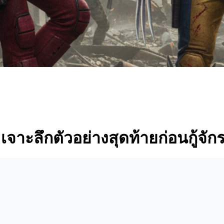
าะลึกตัวอย่างสุดท้ายก่อนกู้จัก