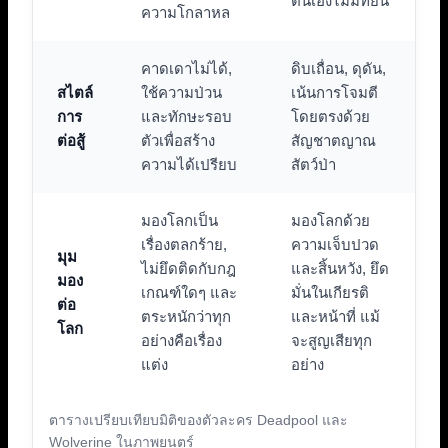
ตนเองไม่มีที่ยืน
ความโกลาหล
คาดเดาไม่ได้,
ดิบเถื่อน, ดุดัน,
สไตล์
ใช้ความป่วน
เน้นการโจมตี
การ
และทักษะรอบ
โดยตรงด้วย
ต่อสู้
ตัวเพื่อสร้าง
สัญชาตญาณ
ความได้เปรียบ
สัตว์ป่า
มองโลกเป็น
มองโลกด้วย
เรื่องตลกร้าย,
ความเจ็บปวด
มุม
ไม่ยึดติดกับกฎ
และสิ้นหวัง, ยึด
มอง
เกณฑ์ใดๆ และ
มั่นในเกียรติ
ต่อ
ตระหนักว่าทุก
และหน้าที่ แม้
โลก
อย่างคือเรื่อง
จะสูญเสียทุก
แต่ง
อย่าง
ตารางเปรียบเทียบมิติของตัวละคร Deadpool และ
Wolverine ในภาพยนตร์