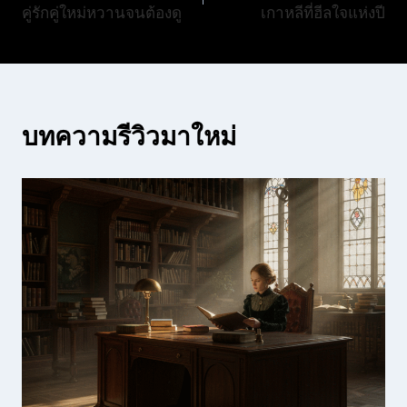
คู่รักคู่ใหม่หวานจนต้องดู
เกาหลีที่ฮีลใจแห่งปี
บทความรีวิวมาใหม่