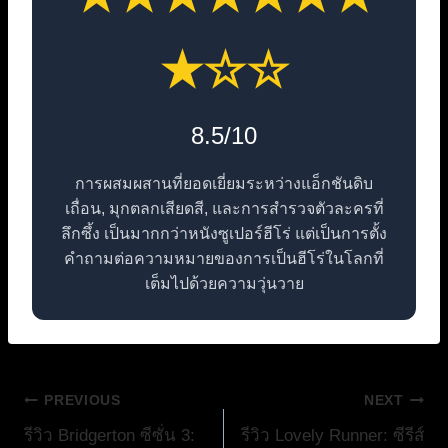
★☆☆
8.5/10
การผสมผสานที่ยอดเยี่ยมระหว่างแอ็กชันดิบ
เถื่อน, มุกตลกเสียดสี, และการสำรวจตัวละครที่
ลึกซึ้ง เป็นมากกว่าหนังซูเปอร์ฮีโร่ แต่เป็นการตั้ง
คำถามต่อความหมายของการเป็นฮีโร่ในโลกที่
เต็มไปด้วยความวุ่นวาย
แนะแนว
PREVIOUS
NEXT
รีวิว Bridgerton ซีซั่น 3:
รีวิว Lovely Runner: ซีรีส์
เรื่อง