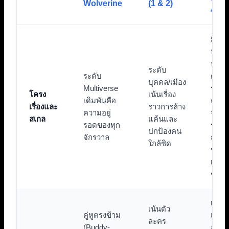
Wolverine
(1 & 2)
4-5)
มีคว
หลาก
หลาย
ระดับ
ระดับ
ตั้งแต
บุคคล/เมือง
Multiverse
ระดับ
โครง
เน้นเรื่อง
เดิมพันคือ
คอสม
เรื่องและ
ราวการล้าง
ความอยู่
จนถึง
สเกล
แค้นและ
รอดของทุก
ระดับ
ปกป้องคน
จักรวาล
ถนน 
ใกล้ชิด
ขาดจ
เชื่อม
ชัดเ
เน้นก
เน้นตัว
คู่หูตรงข้าม
แนะน
ละคร
(Buddy-
ละคร