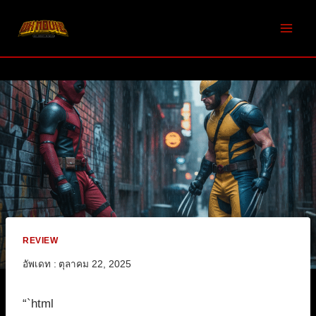
Skip
to
content
REVIEW
อัพเดท :
ตุลาคม 22, 2025
“`html