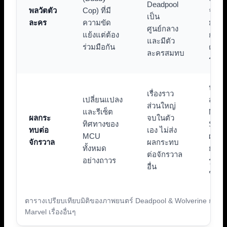
Deadpool
พลวัตตัว
Cop) ที่มี
จำนว
เป็น
ละคร
ความขัด
มาก 
ศูนย์กลาง
แย้งแต่ต้อง
การส่
และมีตัว
ร่วมมือกัน
ต่อขอ
ละครสมทบ
รุ่นเก่
ปูทาง
เรื่องราว
เปลี่ยนแปลง
สำหร
ส่วนใหญ่
และรีเซ็ต
Multi
ผลกระ
จบในตัว
ทิศทางของ
Saga
ทบต่อ
เอง ไม่ส่ง
MCU
ผลกร
จักรวาล
ผลกระทบ
ทั้งหมด
ยังไม่
ต่อจักรวาล
อย่างถาวร
รูปธ
อื่น
ชัดเ
ตารางเปรียบเทียบมิติของภาพยนตร์ Deadpool & Wolverine กับภ
Marvel เรื่องอื่นๆ