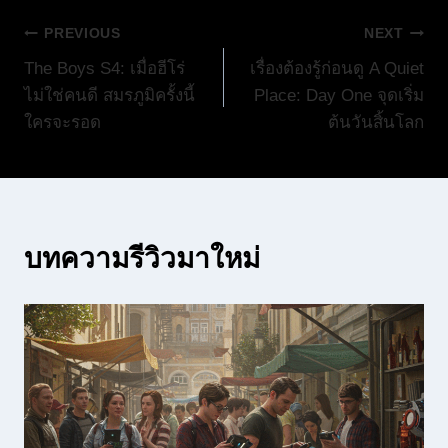
แนะแนว
PREVIOUS
NEXT
The Boys S4: เมื่อฮีโร่
เรื่องต้องรู้ก่อนดู A Quiet
เรื่อง
ไม่ใช่คนดี สมรภูมิครั้งนี้
Place: Day One จุดเริ่ม
ใครจะรอด
ต้นวันสิ้นโลก
บทความรีวิวมาใหม่