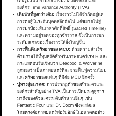
เต็มรูปแบบ ผ่านกลไกของ Multiverse และ
องค์กร Time Variance Authority (TVA)
เดิมพันที่สูงกว่าเดิม:
เรื่องราวไม่ได้จำกัดอยู่แค่
การต่อสู้ในระดับบุคคลอีกต่อไป แต่ขยายไปสู่
การปกป้องเส้นเวลาศักดิ์สิทธิ์ (Sacred Timeline)
และความอยู่รอดของทุกจักรวาล ซึ่งเป็นการยก
ระดับสเกลของเรื่องราวให้ยิ่งใหญ่ขึ้น
การฟื้นคืนศรัทธาของ MCU:
ด้วยความสำเร็จ
ด้านรายได้ที่ทุบสถิติสำหรับภาพยนตร์เรท R และ
กระแสตอบรับเชิงบวก Deadpool & Wolverine
ถูกมองว่าเป็นภาพยนตร์ที่จะช่วยฟื้นฟูความนิยม
และศรัทธาของแฟนๆ ที่มีต่อ MCU อีกครั้ง
ปูทางสู่อนาคต:
การปรากฏตัวของตัวละครและ
องค์กรสำคัญอย่าง TVA เป็นการเปิดประตูสู่การ
มาถึงของตัวละครระดับตำนานอื่นๆ เช่น
Fantastic Four และ Dr. Doom ซึ่งจะส่งผล
โดยตรงต่อภาพยนตร์ฟอร์มยักษ์ในอนาคตอย่าง