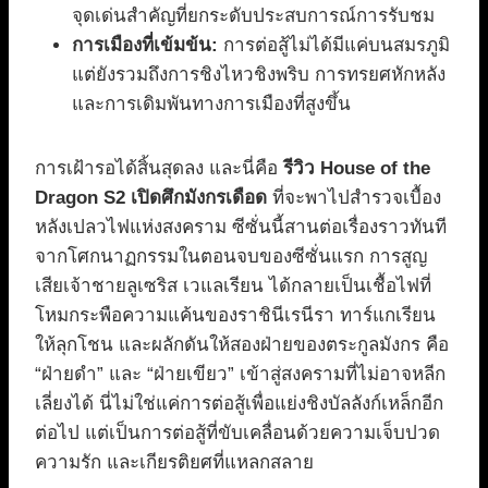
จุดเด่นสำคัญที่ยกระดับประสบการณ์การรับชม
การเมืองที่เข้มข้น:
การต่อสู้ไม่ได้มีแค่บนสมรภูมิ
แต่ยังรวมถึงการชิงไหวชิงพริบ การทรยศหักหลัง
และการเดิมพันทางการเมืองที่สูงขึ้น
การเฝ้ารอได้สิ้นสุดลง และนี่คือ
รีวิว House of the
Dragon S2 เปิดศึกมังกรเดือด
ที่จะพาไปสำรวจเบื้อง
หลังเปลวไฟแห่งสงคราม ซีซั่นนี้สานต่อเรื่องราวทันที
จากโศกนาฏกรรมในตอนจบของซีซั่นแรก การสูญ
เสียเจ้าชายลูเซริส เวแลเรียน ได้กลายเป็นเชื้อไฟที่
โหมกระพือความแค้นของราชินีเรนีรา ทาร์แกเรียน
ให้ลุกโชน และผลักดันให้สองฝ่ายของตระกูลมังกร คือ
“ฝ่ายดำ” และ “ฝ่ายเขียว” เข้าสู่สงครามที่ไม่อาจหลีก
เลี่ยงได้ นี่ไม่ใช่แค่การต่อสู้เพื่อแย่งชิงบัลลังก์เหล็กอีก
ต่อไป แต่เป็นการต่อสู้ที่ขับเคลื่อนด้วยความเจ็บปวด
ความรัก และเกียรติยศที่แหลกสลาย