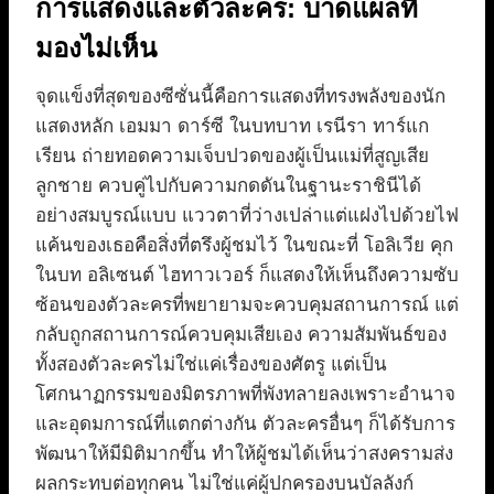
การแสดงและตัวละคร: บาดแผลที่
มองไม่เห็น
จุดแข็งที่สุดของซีซั่นนี้คือการแสดงที่ทรงพลังของนัก
แสดงหลัก เอมมา ดาร์ซี ในบทบาท เรนีรา ทาร์แก
เรียน ถ่ายทอดความเจ็บปวดของผู้เป็นแม่ที่สูญเสีย
ลูกชาย ควบคู่ไปกับความกดดันในฐานะราชินีได้
อย่างสมบูรณ์แบบ แววตาที่ว่างเปล่าแต่แฝงไปด้วยไฟ
แค้นของเธอคือสิ่งที่ตรึงผู้ชมไว้ ในขณะที่ โอลิเวีย คุก
ในบท อลิเซนต์ ไฮทาวเวอร์ ก็แสดงให้เห็นถึงความซับ
ซ้อนของตัวละครที่พยายามจะควบคุมสถานการณ์ แต่
กลับถูกสถานการณ์ควบคุมเสียเอง ความสัมพันธ์ของ
ทั้งสองตัวละครไม่ใช่แค่เรื่องของศัตรู แต่เป็น
โศกนาฏกรรมของมิตรภาพที่พังทลายลงเพราะอำนาจ
และอุดมการณ์ที่แตกต่างกัน ตัวละครอื่นๆ ก็ได้รับการ
พัฒนาให้มีมิติมากขึ้น ทำให้ผู้ชมได้เห็นว่าสงครามส่ง
ผลกระทบต่อทุกคน ไม่ใช่แค่ผู้ปกครองบนบัลลังก์