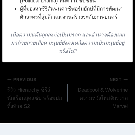
(Political Drama) ที่มีความซับซ้อน
ผู้ที่มองหาซีรีส์แฟนตาซีฟอร์มยักษ์ที่มีการพัฒนา
ตัวละครที่ลุ่มลึกและงานสร้างระดับภาพยนตร์
เมื่อความแค้นถูกส่งต่อเป็นมรดก และอำนาจต้องแลก
มาด้วยสายเลือด มนุษย์ยังคงเหลือความเป็นมนุษย์อยู่
หรือไม่?
แนะแนว
PREVIOUS
NEXT
รีวิว Hierarchy ซีรีส์
Deadpool & Wolverine
เรื่อง
นักเรียนสุดแซ่บ พร้อมปม
ความหวังใหม่จักรวาล
ทิ้งท้าย S2
Marvel