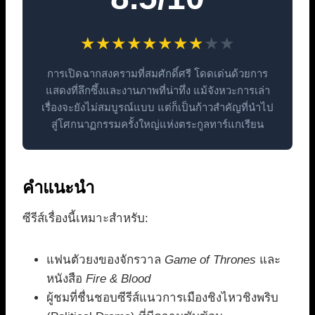
★
★
★
★
★
★
★
★
★
★
การเปิดฉากสงครามที่สมศักดิ์ศรี โดดเด่นด้วยการ
แสดงที่ลึกซึ้งและงานภาพที่น่าทึ่ง แม้จังหวะการเล่า
เรื่องจะยังไม่สมบูรณ์แบบ แต่ก็เป็นก้าวสำคัญที่นำไป
สู่โศกนาฏกรรมครั้งใหญ่แห่งตระกูลทาร์แกเรียน
คำแนะนำ
ซีรีส์เรื่องนี้เหมาะสำหรับ:
แฟนตัวยงของจักรวาล
Game of Thrones
และ
หนังสือ
Fire & Blood
ผู้ชมที่ชื่นชอบซีรีส์แนวการเมืองชิงไหวชิงพริบ