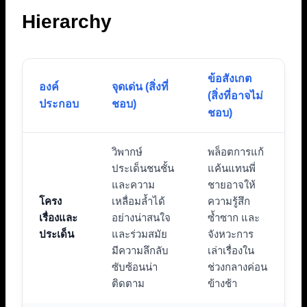
Hierarchy
ข้อสังเกต
องค์
จุดเด่น (สิ่งที่
(สิ่งที่อาจไม่
ประกอบ
ชอบ)
ชอบ)
วิพากษ์
พล็อตการแก้
ประเด็นชนชั้น
แค้นแทนพี่
และความ
ชายอาจให้
โครง
เหลื่อมล้ำได้
ความรู้สึก
เรื่องและ
อย่างน่าสนใจ
ซ้ำซาก และ
ประเด็น
และร่วมสมัย
จังหวะการ
มีความลึกลับ
เล่าเรื่องใน
ซับซ้อนน่า
ช่วงกลางค่อน
ติดตาม
ข้างช้า