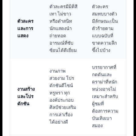
ตัวละครมีมิติสี
ตัวละคร
เทา ไม่ขาว
สมทบบางตัว
ตัวละคร
หรือดำสนิท
มีลักษณะเป็น
และการ
นักแสดงนำ
ตัวร้ายตาม
แสดง
ถ่ายทอด
แบบฉบับที่
อารมณ์ที่ซับ
ขาดความลึก
ซ้อนได้ดีเยี่ยม
ซึ้งไปบ้าง
บรรยากาศที่
งานภาพ
กดดันและ
สวยงาม โปร
ดราม่าที่หนัก
ดักชันดีไซน์
งานสร้าง
หน่วงอาจไม่
หรูหรา ทุก
และโปร
เหมาะสำหรับ
องค์ประกอบ
ดักชัน
ผู้ชมที่
ศิลป์ช่วยเสริม
ต้องการความ
การเล่าเรื่อง
บันเทิงเบา
ได้อย่างดี
สมอง