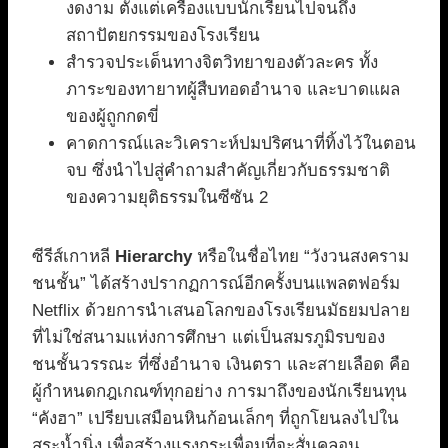
งดงาม ตั้งแต่เครื่องแบบนักเรียนไปจนถึง
สถาปัตยกรรมของโรงเรียน
สำรวจประเด็นทางจิตวิทยาของตัวละคร ทั้ง
ภาระของทายาทผู้สืบทอดอำนาจ และบาดแผล
ของผู้ถูกกดขี่
คาดการณ์และวิเคราะห์ปมปริศนาที่ทิ้งไว้ในตอน
จบ ซึ่งนำไปสู่คำถามสำคัญเกี่ยวกับธรรมชาติ
ของความยุติธรรมในซีซัน 2
ซีรีส์เกาหลี
Hierarchy
หรือในชื่อไทย “วังวนสงคราม
ชนชั้น” ได้สร้างปรากฏการณ์อีกครั้งบนแพลตฟอร์ม
Netflix ด้วยการนำเสนอโลกของโรงเรียนมัธยมปลาย
ที่ไม่ใช่สนามแห่งการศึกษา แต่เป็นสมรภูมิรบของ
ชนชั้นวรรณะ ที่ซึ่งอำนาจ เงินตรา และสายเลือด คือ
ผู้กำหนดกฎเกณฑ์ทุกอย่าง การมาถึงของนักเรียนทุน
“คังฮา” เปรียบเสมือนหินก้อนเล็กๆ ที่ถูกโยนลงไปใน
สระน้ำนิ่ง เพื่อสร้างแรงกระเพื่อมที่จะสั่นคลอน