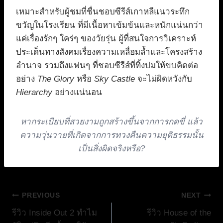
เหมาะสำหรับผู้ชมที่ชื่นชอบซีรีส์เกาหลีแนวระทึก
ขวัญในโรงเรียน ที่มีเนื้อหาเข้มข้นและหนักแน่นกว่า
แค่เรื่องรักๆ ใคร่ๆ ของวัยรุ่น ผู้ที่สนใจการวิเคราะห์
ประเด็นทางสังคมเรื่องความเหลื่อมล้ำและโครงสร้าง
อำนาจ รวมถึงแฟนๆ ที่ชอบซีรีส์ที่ทิ้งปมให้ขบคิดต่อ
อย่าง
The Glory
หรือ
Sky Castle
จะไม่ผิดหวังกับ
Hierarchy
อย่างแน่นอน
หากระเบียบที่สวยงามถูกสร้างขึ้นจากการกดขี่ แล้ว
ความวุ่นวายที่เกิดจากการทวงคืนความยุติธรรมนั้น
เป็นสิ่งผิดจริงหรือ?
แนะแนว
PREVIOUS
NEXT
รีวิว Inside Out 2 ทำไม
รีวิว House of the
เรื่อง