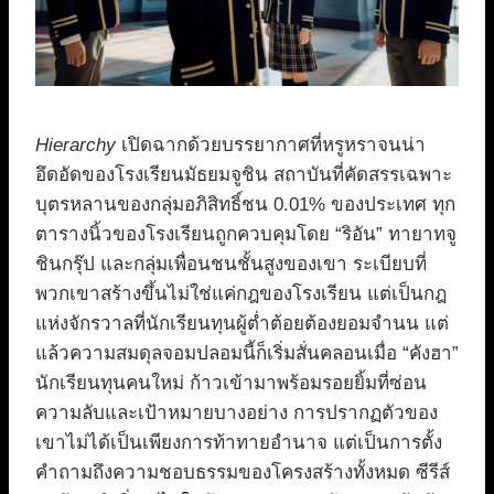
Hierarchy
เปิดฉากด้วยบรรยากาศที่หรูหราจนน่า
อึดอัดของโรงเรียนมัธยมจูชิน สถาบันที่คัดสรรเฉพาะ
บุตรหลานของกลุ่มอภิสิทธิ์ชน 0.01% ของประเทศ ทุก
ตารางนิ้วของโรงเรียนถูกควบคุมโดย “ริอัน” ทายาทจู
ชินกรุ๊ป และกลุ่มเพื่อนชนชั้นสูงของเขา ระเบียบที่
พวกเขาสร้างขึ้นไม่ใช่แค่กฎของโรงเรียน แต่เป็นกฎ
แห่งจักรวาลที่นักเรียนทุนผู้ต่ำต้อยต้องยอมจำนน แต่
แล้วความสมดุลจอมปลอมนี้ก็เริ่มสั่นคลอนเมื่อ “คังฮา”
นักเรียนทุนคนใหม่ ก้าวเข้ามาพร้อมรอยยิ้มที่ซ่อน
ความลับและเป้าหมายบางอย่าง การปรากฏตัวของ
เขาไม่ได้เป็นเพียงการท้าทายอำนาจ แต่เป็นการตั้ง
คำถามถึงความชอบธรรมของโครงสร้างทั้งหมด ซีรีส์