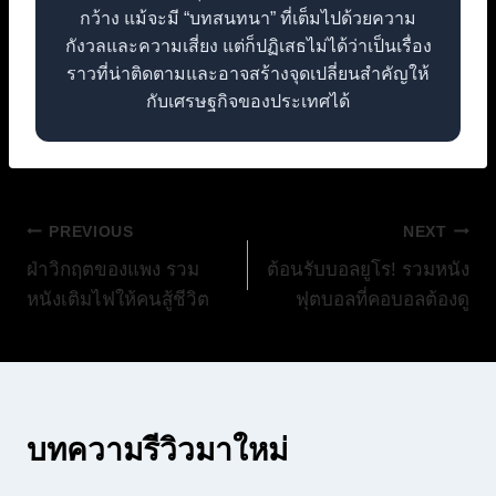
กว้าง แม้จะมี “บทสนทนา” ที่เต็มไปด้วยความ
กังวลและความเสี่ยง แต่ก็ปฏิเสธไม่ได้ว่าเป็นเรื่อง
ราวที่น่าติดตามและอาจสร้างจุดเปลี่ยนสำคัญให้
กับเศรษฐกิจของประเทศได้
แนะแนว
PREVIOUS
NEXT
ฝ่าวิกฤตของแพง รวม
ต้อนรับบอลยูโร! รวมหนัง
เรื่อง
หนังเติมไฟให้คนสู้ชีวิต
ฟุตบอลที่คอบอลต้องดู
บทความรีวิวมาใหม่