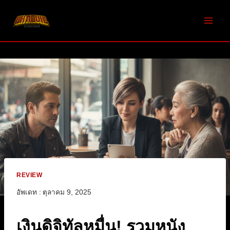
Skip
to
content
REVIEW
อัพเดท :
ตุลาคม 9, 2025
เงินดิจิทัลหมื่น! รวมหนัง