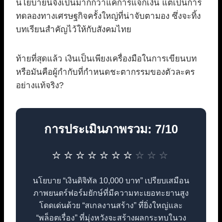
นโยบายนี้จึงเป็นมากกว่าแค่การแจกเงิน แต่เป็นการ
ทดลองทางเศรษฐกิจครั้งใหญ่ที่น่าจับตามอง ซึ่งจะทิ้ง
บทเรียนสำคัญไว้ให้กับสังคมไทย
ท้ายที่สุดแล้ว เงินเป็นเพียงเครื่องมือในการเขียนบท
หรือมันคือผู้กำกับที่กำหนดชะตากรรมของตัวละคร
อย่างแท้จริง?
การประเมินภาพรวม: 7/10
⭐
⭐
⭐
⭐
⭐
⭐
⭐
⭐
⭐
⭐
นโยบาย “เงินดิจิทัล 10,000 บาท” เปรียบเสมือน
ภาพยนตร์ฟอร์มยักษ์ที่มีความทะเยอทะยานสูง
โดดเด่นด้วย “สเกลงานสร้าง” ที่ยิ่งใหญ่และ
“พล็อตเรื่อง” ที่มุ่งหวังจะสร้างผลกระทบในวง