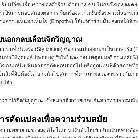
ปรับเปลี่ยนเรื่องราวของตัวร้าย ตัวอย่างเช่น ในกรณีของ
Malef
ว่าเป็นการตอบสนองต่อการเรียกร้องความซับซ้อนทางศีลธรรมแล
งความเห็นอกเห็นใจ (Empathy) ให้แก่ตัวร้ายนั้น ส่งผลให้ลั
ภายนอกกลบเลือนจิตวิญญาณ
แบบที่เกินจริง (Stylization) ซึ่งการแปลออกมาเป็นภาพจริง 
ำให้ทุกองค์ประกอบดู “จริง” และ “สมเหตุสมผล” ตามหลักฟิสิ
มณ์ของแอนิเมชันอาจถูกตัดทอนออกไป หรือถูกแทนที่ด้วยภาพที
เป็นสิ่งที่จับต้องได้ อาจนำไปสู่ภาวะที่งานภาพสวยงามราวก
เปล่า
ี่เรียกว่า “ไร้จิตวิญญาณ” ซึ่งหมายถึงการขาดแก่นสารทางอารมณ์หร
การดัดแปลงเพื่อความร่วมสมัย
ี่ความพยายามของสตูดิโอในการปรับตัวให้เข้ากับบริบททางสังค