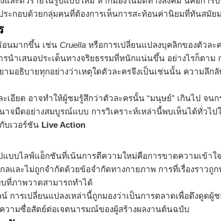
ะตัวร้ายในรูปแบบใหม่ หากมองในมิติทางสังคม นี่คือการปรับ
ประกอบด้วยกลุ่มคนที่ต้องการเห็นการสะท้อนค่านิยมที่ทันสมัยม
ร
ซ้อนมากขึ้น เช่น
Cruella
หรือการเปลี่ยนแปลงบุคลิกของตัวละคร
นำเสนอประเด็นทางจริยธรรมที่หนักแน่นขึ้น อย่างไรก็ตาม กา
่พยายามอธิบายทุกอย่างว่าเหตุใดตัวละครจึงเป็นเช่นนั้น ความ
เอียด อาจทำให้ผู้ชมรู้สึกว่าตัวละครนั้น “มนุษย์” เกินไป จนกร
มืดอย่างสมบูรณ์แบบ การวิเคราะห์เหล่านี้พบเห็นได้ทั่วไปใน
กับเวอร์ชัน
Live Action
ปแบบไลฟ์แอ็กชันที่เน้นการตีความใหม่คือการขาดความเข้าใจ
สากลและไม่ถูกจำกัดด้วยข้อจำกัดทางกายภาพ การที่เรื่องราวถ
ทียบที่ภาพวาดสามารถทำได้
 การเปลี่ยนแปลงเหล่านี้ถูกมองว่าเป็นการตลาดเพื่อดึงดูดผู้ช
ถึงความซื่อสัตย์ต่อเจตนารมณ์ของผู้สร้างผลงานต้นฉบับ