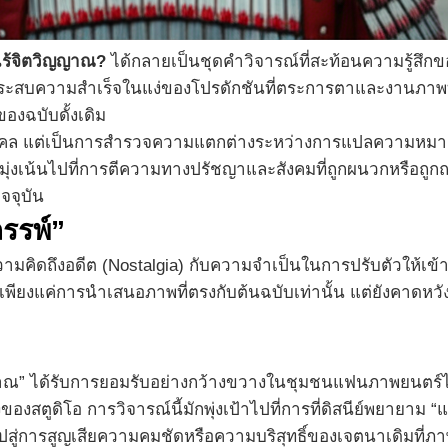
่ไร้จิตวิญญาณ?
ได้กลายเป็นชุดคำวิจารณ์ที่สะท้อนความรู้สึกข
ประสบความสำเร็จในแง่ของโปรดักชันที่ตระการตาและงานภาพที
องฉบับดั้งเดิม
บุคคล แต่เป็นการสำรวจความแตกต่างระหว่างการแปลความหมาย (
ี้มุ่งเน้นไปที่การตีความทางปรัชญาและสังคมที่ถูกผนวกหรื
จจุบัน
รรพ์”
มคิดถึงอดีต (Nostalgia) กับความจำเป็นในการปรับตัวให้เข้า
งการเพียงแค่การนำเสนอภาพที่ตรงกับต้นฉบับเท่านั้น แต่ยังคา
ญญาณ” ได้รับการยอมรับอย่างกว้างขวางในชุมชนแฟนภาพยนตร์ไทย
ตูดิโอ การวิจารณ์นี้มักพุ่งเป้าไปที่การที่ดิสนีย์พยายาม “แก
สู่การสูญเสียความคมชัดหรือความบริสุทธิ์ของเจตนาเดิมที่ภา