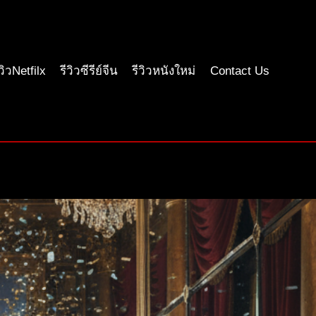
ีวิวNetfilx
รีวิวซีรีย์จีน
รีวิวหนังใหม่
Contact Us