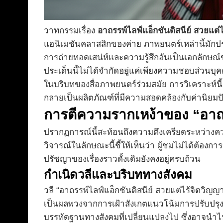
วาทกรรมเรื่อง
อาถรรพ์ไลฟ์แอ็กชันดิสนีย์ สวยแต
แอนิเมชันคลาสสิกของค่าย ภาพยนตร์เหล่านี้มัก
การถ่ายทอดเสน่ห์และความรู้สึกอันเป็นเอกลักษณ์ข
ประเด็นนี้ไม่ได้จำกัดอยู่แค่เพียงความชอบส่วน
ในบริบทของสื่อภาพยนตร์ร่วมสมัย การวิเคราะห์น
กลายเป็นผลิตภัณฑ์ที่มีความสอดคล้องกับค่านิยมปั
การตีความรากเหง้าของ “อาถ
ปรากฏการณ์นี้สะท้อนถึงความตึงเครียดระหว่างควา
วิจารณ์ในลักษณะนี้ชี้ให้เห็นว่า ผู้ชมไม่ได้ต้อ
ปรัชญาของเรื่องราวดั้งเดิมยังคงอยู่ครบถ้วน
กำเนิดวลีและบริบททางสังคม
วลี “อาถรรพ์ไลฟ์แอ็กชันดิสนีย์ สวยแต่ไร้จิตวิ
เป็นผลพวงจากการเฝ้าสังเกตแนวโน้มการปรับปรุงของส
บรรทัดฐานทางสังคมที่เปลี่ยนแปลงไป ซึ่งอาจนำไป