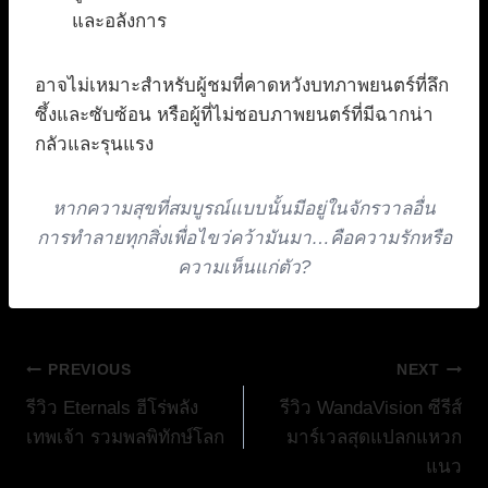
และอลังการ
อาจไม่เหมาะสำหรับผู้ชมที่คาดหวังบทภาพยนตร์ที่ลึก
ซึ้งและซับซ้อน หรือผู้ที่ไม่ชอบภาพยนตร์ที่มีฉากน่า
กลัวและรุนแรง
หากความสุขที่สมบูรณ์แบบนั้นมีอยู่ในจักรวาลอื่น
การทำลายทุกสิ่งเพื่อไขว่คว้ามันมา…คือความรักหรือ
ความเห็นแก่ตัว?
แนะแนว
PREVIOUS
NEXT
รีวิว Eternals ฮีโร่พลัง
รีวิว WandaVision ซีรีส์
เรื่อง
เทพเจ้า รวมพลพิทักษ์โลก
มาร์เวลสุดแปลกแหวก
แนว