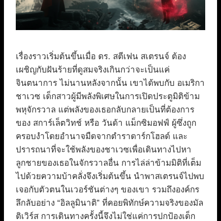
เรื่องราวเริ่มต้นขึ้นเมื่อ ดร. สตีเฟน สเตรนจ์ ต้อง
เผชิญกับฝันร้ายที่ดูสมจริงเกินกว่าจะเป็นแค่
จินตนาการ ไม่นานหลังจากนั้น เขาได้พบกับ อเมริกา
ชาเวซ เด็กสาวผู้มีพลังพิเศษในการเปิดประตูมิติข้าม
พหุจักรวาล แต่พลังของเธอกลับกลายเป็นที่ต้องการ
ของ สการ์เล็ตวิทช์ หรือ วันด้า แม็กซิมอฟฟ์ ผู้ซึ่งถูก
ครอบงำโดยอำนาจมืดจากตำราดาร์กโฮลด์ และ
ปรารถนาที่จะใช้พลังของชาเวซเพื่อเดินทางไปหา
ลูกชายของเธอในจักรวาลอื่น การไล่ล่าข้ามมิติที่เต็ม
ไปด้วยความบ้าคลั่งจึงเริ่มต้นขึ้น นำพาสเตรนจ์ไปพบ
เจอกับตัวตนในเวอร์ชันต่างๆ ของเขา รวมถึงองค์กร
ลึกลับอย่าง “อิลลูมินาติ” ที่คอยพิทักษ์ความจริงของมัล
ติเวิร์ส การเดินทางครั้งนี้จึงไม่ใช่แค่การปกป้องเด็ก