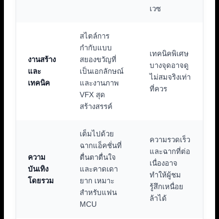
เวซ
สไตล์การ
กำกับแบบ
เทคนิคพิเศษ
งานสร้าง
สยองขวัญที่
บางจุดอาจดู
และ
เป็นเอกลักษณ์
ไม่สมจริงเท่า
เทคนิค
และงานภาพ
ที่ควร
VFX สุด
สร้างสรรค์
เต็มไปด้วย
ความรวดเร็ว
ฉากแอ็คชั่นที่
และฉากที่ต่อ
ความ
ตื่นตาตื่นใจ
เนื่องอาจ
บันเทิง
และคาดเดา
ทำให้ผู้ชม
โดยรวม
ยาก เหมาะ
รู้สึกเหนื่อย
สำหรับแฟน
ล้าได้
MCU