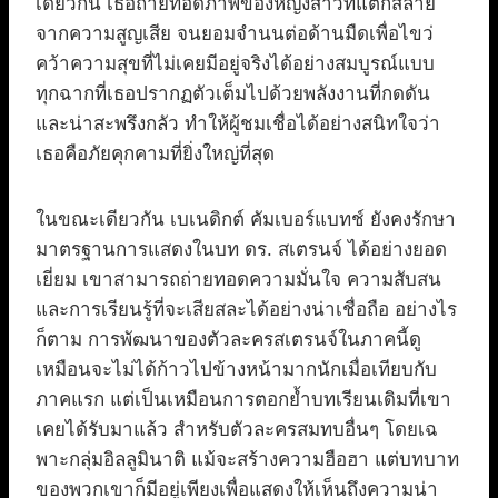
เดียวกัน เธอถ่ายทอดภาพของหญิงสาวที่แตกสลาย
จากความสูญเสีย จนยอมจำนนต่อด้านมืดเพื่อไขว่
คว้าความสุขที่ไม่เคยมีอยู่จริงได้อย่างสมบูรณ์แบบ
ทุกฉากที่เธอปรากฏตัวเต็มไปด้วยพลังงานที่กดดัน
และน่าสะพรึงกลัว ทำให้ผู้ชมเชื่อได้อย่างสนิทใจว่า
เธอคือภัยคุกคามที่ยิ่งใหญ่ที่สุด
ในขณะเดียวกัน เบเนดิกต์ คัมเบอร์แบทช์ ยังคงรักษา
มาตรฐานการแสดงในบท ดร. สเตรนจ์ ได้อย่างยอด
เยี่ยม เขาสามารถถ่ายทอดความมั่นใจ ความสับสน
และการเรียนรู้ที่จะเสียสละได้อย่างน่าเชื่อถือ อย่างไร
ก็ตาม การพัฒนาของตัวละครสเตรนจ์ในภาคนี้ดู
เหมือนจะไม่ได้ก้าวไปข้างหน้ามากนักเมื่อเทียบกับ
ภาคแรก แต่เป็นเหมือนการตอกย้ำบทเรียนเดิมที่เขา
เคยได้รับมาแล้ว สำหรับตัวละครสมทบอื่นๆ โดยเฉ
พาะกลุ่มอิลลูมินาติ แม้จะสร้างความฮือฮา แต่บทบาท
ของพวกเขาก็มีอยู่เพียงเพื่อแสดงให้เห็นถึงความน่า