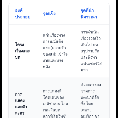
องค์
จุดที่น่า
จุดแข็ง
ประกอบ
พิจารณา
การดำเนิน
แก่นเรื่องทาง
เรื่องรวดเร็ว
อารมณ์แข็ง
โครง
เกินไป บท
แรง (ความรัก
เรื่องและ
สรุปรวบรัด
ของแม่) เข้าใจ
บท
และพึ่งพา
ง่ายและทรง
แฟนเซอร์วิส
พลัง
มาก
ตัวละครรอง
การแสดงที่
ขาดการ
การ
โดดเด่นของ
พัฒนาที่ลึก
แสดง
เอลิซาเบธ โอล
ซึ้ง โดย
และตัว
เซน ในบท
เฉพาะ
ละคร
สการ์เล็ตวิทช์
อเมริกา ชา