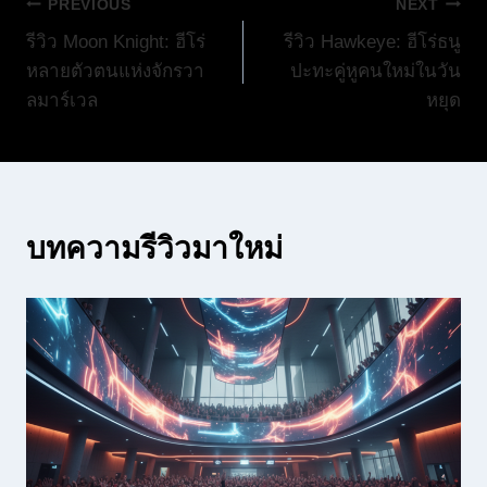
แนะแนว
PREVIOUS
NEXT
รีวิว Moon Knight: ฮีโร่
รีวิว Hawkeye: ฮีโร่ธนู
เรื่อง
หลายตัวตนแห่งจักรวา
ปะทะคู่หูคนใหม่ในวัน
ลมาร์เวล
หยุด
บทความรีวิวมาใหม่