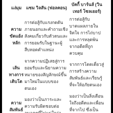
บัคกี้ บาร์นส์ (วิน
แง่มุม
แซม วิลสัน (ฟอลคอน)
เทอร์ โซลเยอร์)
การต่อสู้กับ
การต่อสู้กับแรงกดดัน
บาดแผลภายใน
ความ
ภายนอกและคำถามเชิง
จิตใจ การไถ่บาป
ขัดแย้ง
สังคมเกี่ยวกับตัวตนและ
และการหลุดพ้น
หลัก
การยอมรับในฐานะผู้
จากอดีตที่ถูก
สืบทอดตำแหน่ง
ควบคุม
จากความปฏิเสธสู่การ
จากการโดดเดี่ยวสู่
เส้น
ยอมรับและนิยามความ
การสร้างความ
ทางการ
หมายของสัญลักษณ์ขึ้น
สัมพันธ์และเรียนรู้
เติบโต
มาใหม่ในแบบของ
ที่จะให้อภัยตนเอง
ตนเอง
มองว่าเป็นสิ่งเตือน
มองว่าเป็นภาระและ
ความ
ใจถึงอดีตและเพื่อน
ความรับผิดชอบต่อ
สัมพันธ์
ที่จากไป ซึ่งเป็น