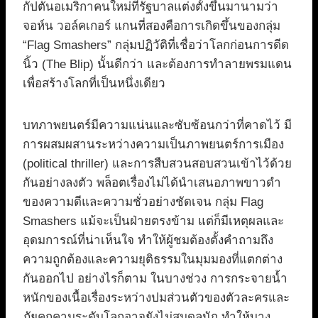
กัปตันอเมริกาคนใหม่ที่รัฐบาลแต่งตั้งขึ้นมานามว่า
จอห์น วอล์คเกอร์ แกนที่สองคือการเกิดขึ้นของกลุ่ม
“Flag Smashers” กลุ่มปฏิวัติที่เชื่อว่าโลกก่อนการดีด
นิ้ว (The Blip) นั้นดีกว่า และต้องการทำลายพรมแดน
เพื่อสร้างโลกที่เป็นหนึ่งเดียว
บทภาพยนตร์มีความแน่นและซับซ้อนกว่าที่คาดไว้ มี
การผสมผสานระหว่างความเป็นภาพยนตร์การเมือง
(political thriller) และการสืบสวนสอบสวนเข้าไว้ด้วย
กันอย่างลงตัว พล็อตเรื่องไม่ได้นำเสนอภาพขาวดำ
ของความดีและความชั่วอย่างชัดเจน กลุ่ม Flag
Smashers แม้จะเป็นฝ่ายตรงข้าม แต่ก็มีเหตุผลและ
อุดมการณ์ที่น่าเห็นใจ ทำให้ผู้ชมต้องตั้งคำถามถึง
ความถูกต้องและความยุติธรรมในมุมมองที่แตกต่าง
กันออกไป อย่างไรก็ตาม ในบางช่วง การกระจายน้ำ
หนักของเนื้อเรื่องระหว่างปมส่วนตัวของตัวละครและ
ภัยคุกคามระดับโลกอาจยังไม่สมดุลนัก ทำให้บาง