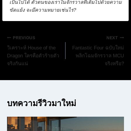
เป็นไปได้ ตัวตนของเราในจักรวาลที่เต็มไปด้วยความ
ขัดแย้ง จะมีความหมายเช่นไร?
แนะแนว
PREVIOUS
NEXT
วิเคราะห์ House of the
Fantastic Four ฉบับใหม่
เรื่อง
Dragon ใครคือตัวร้ายตัว
พลิกโฉมจักรวาล MCU
จริงกันแน่
จริงหรือ?
บทความรีวิวมาใหม่