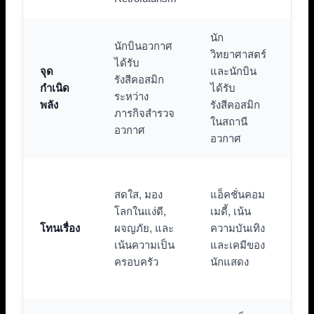
นัก
กลุ
นักบินอวกาศ
วิทยาศาสตร์
สร
ได้รับ
จุด
และนักบิน
เคร
รังสีคอสมิก
กำเนิด
ได้รับ
พอ
ระหว่าง
พลัง
รังสีคอสมิก
ยัง
ภารกิจสำรวจ
ในสถานี
(P
อวกาศ
อวกาศ
Ze
มื
สดใส, มอง
แอ็คชั่นคอม
จริ
โลกในแง่ดี,
เมดี้, เน้น
แน
โทนเรื่อง
ผจญภัย, และ
ความบันเทิง
ขว
เน้นความเป็น
และเคมีของ
ไซ
ครอบครัว
นักแสดง
(B
Ho