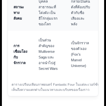
บุคคล
กลายเป็นคน
ถู
สถานะ
สาธารณะที่
ดังที่ต้องปรับ
จั
ทาง
โด่งดัง เป็น
ตัวกับชื่อ
เพ
สังคม
ฮีโร่กลุ่มแรก
เสียงและ
เป
ของโลก
พลัง
ลับ
เป็
เป็นส่วน
เป็นจักรวาล
จั
การ
สำคัญของ
ของตัวเอง
ขอ
เชื่อมโยง
Multiverse
(Fox’s
(R
กับ
Saga และ
Marvel
ที่ไ
จักรวาล
อาจนำไปสู่
Universe)
คว
Secret Wars
โย
ตารางเปรียบเทียบภาพยนตร์ Fantastic Four ในแต่ละเวอร์ชั่น เพื่
เห็นถึงความแตกต่างในแนวทางและบริบทของเรื่องราว