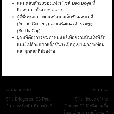
แฟนคลับตัวยงของแฟรนไชส์
Bad Boys
ที่
ติดตามมาตั้งแต่ภาคแรก
ผู้ที่ชื่นชอบภาพยนตร์แนวแอ็กชันคอมเมดี้
(Action-Comedy) และหนังแนวตำรวจคู่หู
(Buddy Cop)
ผู้ชมที่ต้องการชมภาพยนตร์เพื่อความบันเทิงที่อัด
แน่นไปด้วยฉากแอ็กชันระเบิดภูเขาเผากระท่อม
และมุกตลกที่ย่อยง่าย
แนะแนว
PREVIOUS
NEXT
รีวิว Bridgerton S3 Part
รีวิว House of the
เรื่อง
2 บทสรุปโพลินฟินสมใจ?
Dragon S2 ศึกมังกรครั้ง
ใหม่ เลือกข้างทีมไหนดี?