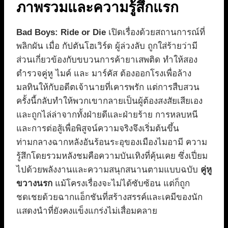
ภาพรวมและความรู้สึกแรก
Bad Boys: Ride or Die
เปิดเรื่องด้วยสถานการณ์ที่
พลิกผัน เมื่อ กัปตันโฮเวิร์ด ผู้ล่วงลับ ถูกใส่ร้ายว่ามี
ส่วนเกี่ยวข้องกับขบวนการค้ายาเสพติด ทำให้สอง
ตำรวจคู่หู ไมค์ และ มาร์คัส ต้องออกโรงเพื่อล้าง
มลทินให้กับอดีตเจ้านายที่เคารพรัก แต่การสืบสวน
ครั้งนี้กลับทำให้พวกเขากลายเป็นผู้ต้องสงสัยเสียเอง
และถูกไล่ล่าจากทั้งฝ่ายดีและฝ่ายร้าย การหลบหนี
และการต่อสู้เพื่อพิสูจน์ความจริงจึงเริ่มต้นขึ้น
ท่ามกลางฉากหลังอันร้อนระอุของเมืองไมอามี ความ
รู้สึกโดยรวมหลังชมคือความบันเทิงที่คุ้นเคย ซึ่งเปี่ยม
ไปด้วยพลังงานและความสนุกสนานตามแบบฉบับ
คู่หู
ขวางนรก
แม้โครงเรื่องจะไม่ได้ซับซ้อน แต่ก็ถูก
ชดเชยด้วยฉากแอ็กชันที่สร้างสรรค์และเคมีของนัก
แสดงนำที่ยังคงแข็งแกร่งไม่เสื่อมคลาย