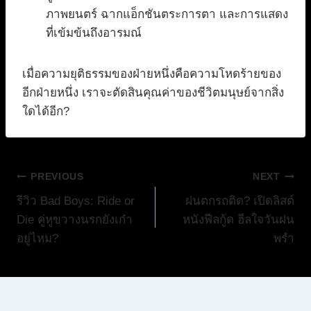
ภาพยนตร์ ฉากแอ็กชันตระการตา และการแสดง
ที่เข้มข้นถึงอารมณ์
เมื่อความยุติธรรมของฝ่ายหนึ่งคือความโหดร้ายของ
อีกฝ่ายหนึ่ง เราจะตัดสินคุณค่าของชีวิตมนุษย์จากสิ่ง
ใดได้อีก?
แนะแนว
PREVIOUS
NEXT
รีวิว Bad Boys: Ride or
ฝนตกรถติด? เปิดลิสต์
เรื่อง
Die คู่หูขวางนรกยังเก๋า
หนังฟีลกู้ด ฮีลใจวันฝน
อยู่ไหม?
พรำ