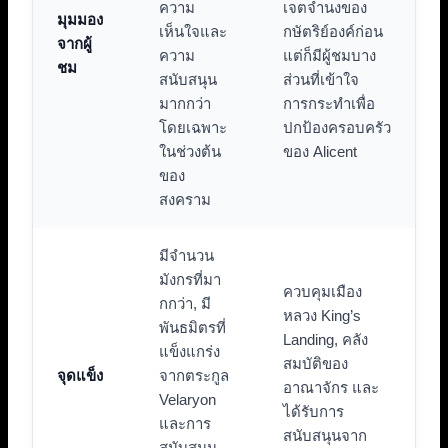
ความ
เจตจำนงของ
มุมมอง
เห็นใจและ
กษัตริย์องค์ก่อน
จากผู้
ความ
แต่ก็มีผู้ชมบาง
ชม
สนับสนุน
ส่วนที่เข้าใจ
มากกว่า
การกระทำเพื่อ
โดยเฉพาะ
ปกป้องครอบครัว
ในช่วงต้น
ของ Alicent
ของ
สงคราม
มีจำนวน
มังกรที่มา
ควบคุมเมือง
กกว่า, มี
หลวง King’s
พันธมิตรที่
Landing, คลัง
แข็งแกร่ง
สมบัติของ
จุดแข็ง
จากตระกูล
อาณาจักร และ
Velaryon
ได้รับการ
และการ
สนับสนุนจาก
สนับสนุน