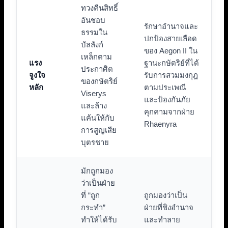
ทวงคืนสิทธิ์
อันชอบ
รักษาอำนาจและ
ธรรมใน
ปกป้องสายเลือด
บัลลังก์
ของ Aegon II ใน
เหล็กตาม
แรง
ฐานะกษัตริย์ที่ได้
ประกาศิต
จูงใจ
รับการสวมมงกุฎ
ของกษัตริย์
หลัก
ตามประเพณี
Viserys
และป้องกันภัย
และล้าง
คุกคามจากฝ่าย
แค้นให้กับ
Rhaenyra
การสูญเสีย
บุตรชาย
มักถูกมอง
ว่าเป็นฝ่าย
ที่ “ถูก
ถูกมองว่าเป็น
กระทำ”
ฝ่ายที่ชิงอำนาจ
ทำให้ได้รับ
และทำลาย