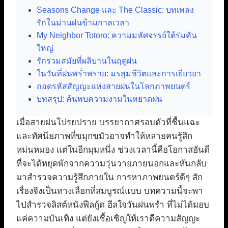
Seasons Change และ The Classic: บทเพลง
รักในม่านฝนข้ามกาลเวลา
My Neighbor Totoro: ความมหัศจรรย์ใต้ร่มคัน
ใหญ่
รักร่วมสมัยที่ผลิบานในฤดูฝน
ในวันที่ฝนพร่ำพราย: มรสุมชีวิตและการเยียวยา
ถอดรหัสสัญญะแห่งสายฝนในโลกภาพยนตร์
บทสรุป: ค้นพบความงามในหยาดฝน
เมื่อสายฝนโปรยปราย บรรยากาศรอบตัวที่ชื้นแฉะ
และทัศนียภาพที่ขมุกขมัวอาจทำให้หลายคนรู้สึก
หม่นหมอง แต่ในอีกมุมหนึ่ง ช่วงเวลานี้คือโอกาสอันดี
ที่จะได้หยุดพักจากความวุ่นวายภายนอกและหันกลับ
มาสำรวจความรู้สึกภายใน การหาภาพยนตร์ดีๆ สัก
เรื่องจึงเป็นทางเลือกที่สมบูรณ์แบบ บทความนี้จะพา
ไปสำรวจลิสต์หนังฟีลกู้ด ฮีลใจวันฝนพรำ ที่ไม่ได้มอบ
แค่ความบันเทิง แต่ยังเชื้อเชิญให้เราตีความสัญญะ