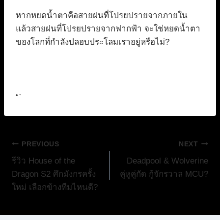
หากหยดน้ำตาคือสายฝนที่โปรยปรายจากภายใน
แล้วสายฝนที่โปรยปรายจากฟากฟ้า จะใช่หยดน้ำตา
ของโลกที่กำลังปลอบประโลมเราอยู่หรือไม่?
“`
แนะแนว
PREVIOUS
NEXT
รีวิว House of the
Deadpool & Wolverine
เรื่อง
Dragon S2 ศึกมังกรครั้ง
คู่หูคู่กัด กู้จักรวาล MCU?
ใหม่ เลือกข้างทีมไหนดี?