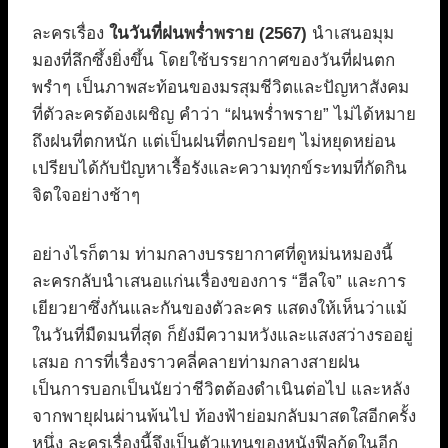
ละครเรื่อง
ในวันที่ฝนพร่ำพราย (2567)
นำเสนอมุม
มองที่ลึกซึ้งยิ่งขึ้น โดยใช้บรรยากาศของวันที่ฝนตก
พรำๆ เป็นภาพสะท้อนของมรสุมชีวิตและปัญหาสังคม
ที่ตัวละครต้องเผชิญ คำว่า “ฝนพร่ำพราย” ไม่ได้หมาย
ถึงฝนที่ตกหนัก แต่เป็นฝนที่ตกปรอยๆ ไม่หยุดหย่อน
เปรียบได้กับปัญหาเรื้อรังและความทุกข์ระทมที่กัดกิน
จิตใจอย่างช้าๆ
อย่างไรก็ตาม ท่ามกลางบรรยากาศที่ดูหม่นหมองนี้
ละครกลับนำเสนอแก่นเรื่องของการ “ฮีลใจ” และการ
เยียวยาซึ่งกันและกันของตัวละคร แสดงให้เห็นว่าแม้
ในวันที่มืดมนที่สุด ก็ยังมีความหวังและแสงสว่างรออยู่
เสมอ การที่เรื่องราวคลี่คลายท่ามกลางสายฝน
เป็นการบอกเป็นนัยว่าชีวิตต้องดำเนินต่อไป และหลัง
จากพายุฝนผ่านพ้นไป ท้องฟ้าย่อมกลับมาสดใสอีกครั้ง
หนึ่ง ละครเรื่องนี้จึงเป็นตัวแทนของหนังฟีลกู้ดในอีก