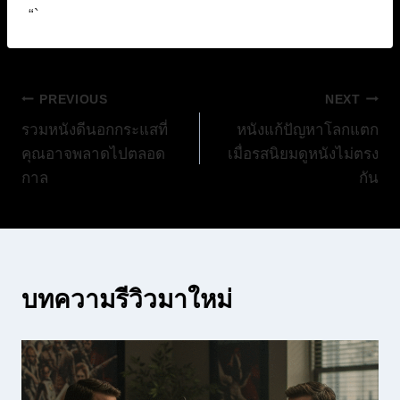
“`
แนะแนว
PREVIOUS
NEXT
รวมหนังดีนอกกระแสที่
หนังแก้ปัญหาโลกแตก
เรื่อง
คุณอาจพลาดไปตลอด
เมื่อรสนิยมดูหนังไม่ตรง
กาล
กัน
บทความรีวิวมาใหม่