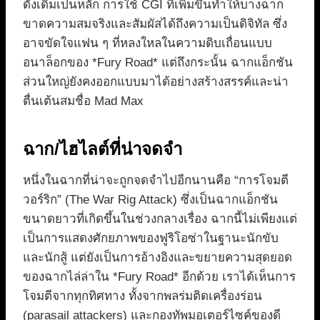
ดั้งเดิมเป็นหลัก การใช้ CGI ที่เพิ่มขึ้นทำให้บางฉาก
ขาดความสมจริงและสัมผัสได้ถึงความเป็นดิจิทัล ซึ่ง
อาจขัดใจแฟน ๆ ที่หลงใหลในความดิบเถื่อนแบบ
อนาล็อกของ *Fury Road* แต่ถึงกระนั้น ฉากแอ็กชัน
ส่วนใหญ่ยังคงออกแบบมาได้อย่างสร้างสรรค์และน่า
ตื่นเต้นสมชื่อ Mad Max
ฉาก/ไฮไลต์ที่น่าจดจำ
หนึ่งในฉากที่น่าจะถูกจดจำไปอีกนานคือ “การโจมตี
วอร์ริก” (The War Rig Attack) ซึ่งเป็นฉากแอ็กชัน
ขนาดยาวที่เกิดขึ้นในช่วงกลางเรื่อง ฉากนี้ไม่เพียงแต่
เป็นการแสดงศักยภาพของฟูริโอซ่าในฐานะนักขับ
และนักสู้ แต่ยังเป็นการอ้างอิงและขยายความสุดยอด
ของฉากไล่ล่าใน *Fury Road* อีกด้วย เราได้เห็นการ
โจมตีจากทุกทิศทาง ทั้งจากพลร่มติดเครื่องร่อน
(parasail attackers) และกองทัพมอเตอร์ไซค์ของดี