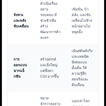
ดำเนินเรื่อง
อย่าง
เข้มข้น, บ้า
จังหวะ
รอบคอบ มี
คลั่ง, และขับ
และพลัง
ช่วงช้าเพื่อ
เคลื่อนไปข้าง
ขับเคลื่อน
สร้าง
หน้าอย่างไม่
พัฒนาการตัว
หยุดยั้ง
ละคร
เน้นสตันท์จริง
และเทคนิค
การ
สร้างสรรค์
พิเศษแบบ
ออกแบบ
และยิ่งใหญ่
ดั้งเดิม ให้
ฉากแอ็
แต่พึ่งพา
ความรู้สึก
กชัน
CGI มากขึ้น
สมจริงและ
ดิบเถื่อน
ขยาย
บอกเล่าโลก
จักรวาลอย่าง