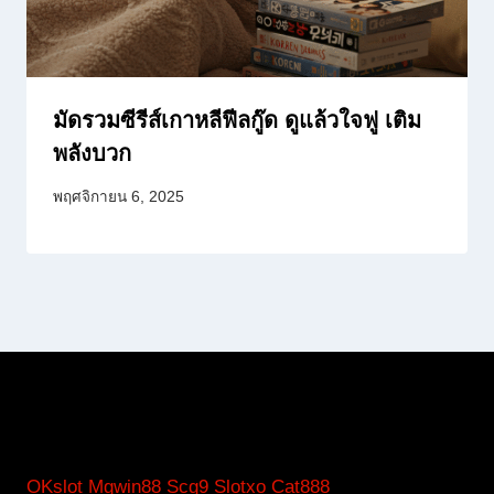
มัดรวมซีรีส์เกาหลีฟีลกู๊ด ดูแล้วใจฟู เติม
พลังบวก
พฤศจิกายน 6, 2025
OKslot
Mgwin88
Scg9
Slotxo
Cat888