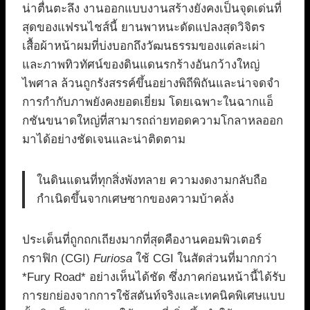
น่าตื่นตะลึง งานออกแบบงานสร้างยังคงเป็นจุดเด่นที่
สุดของแฟรนไชส์นี้ ยานพาหนะดัดแปลงสุดวิจิตร
เสื้อผ้าหน้าผมที่บ่งบอกถึงวัฒนธรรมของแต่ละเผ่า
และภาพทิวทัศน์ของดินแดนรกร้างอันกว้างใหญ่
ไพศาล ล้วนถูกรังสรรค์ขึ้นอย่างพิถีพิถันและน่าจดจำ
การกำกับภาพยังคงยอดเยี่ยม โดยเฉพาะในฉากแอ็
กชันขนาดใหญ่ที่สามารถถ่ายทอดความโกลาหลออก
มาได้อย่างชัดเจนและน่าติดตาม
ในดินแดนที่ทุกสิ่งพังทลาย ความงดงามกลับถือ
กำเนิดขึ้นจากเศษซากของความบ้าคลั่ง
ประเด็นที่ถูกถกเถียงมากที่สุดคืองานคอมพิวเตอร์
กราฟิก (CGI)
Furiosa
ใช้ CGI ในสัดส่วนที่มากกว่า
*Fury Road* อย่างเห็นได้ชัด ซึ่งภาคก่อนหน้านี้ได้รับ
การยกย่องจากการใช้สตันท์จริงและเทคนิคพิเศษแบบ