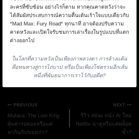
ละครที่ซับซ้อน อย่างไรก็ตาม หากคุณคาดหวังว่าจะ
ได้สัมผัสประสบการณ์ความตื่นเต้นเร้าใจแบบเดียวกับ
*Mad Max: Fury Road* ทุกนาที อาจต้องปรับความ
คาดหวังและเปิดใจรับชมการเล่าเรื่องในรูปแบบที่แตก
ต่างออกไป
ในโลกที่ความหวังเป็นเพียงภาพลวงตา การล้างแค้น
คือหนทางสู่การไถ่บาป หรือเป็นเพียงโซ่ตรวนอีกเส้น
หนึ่งที่พันธนาการเราไว้กับอดีต?
แนะแนว
PREVIOUS
NEXT
Mufasa: The Lion King
รีวิว Atlas หนัง AI ใหม่
เรื่อง
คุ้มค่ารอคอยหรือแค่
Netflix น่าดูหรือแค่พล็อต
หากินกับของเก่า?
ซ้ำ?