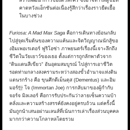
สร้างพัฒนาการของตัวละคร ซึ่งอาจทำให้ผู้ชมที่
คาดหวังแอ็กชันต่อเนื่องรู้สึกว่าเรื่องราวยืดเยื้อ
ในบางช่วง
Furiosa: A Mad Max Saga
คือการเดินทางย้อนกลับ
ไปสู่จุดเริ่มต้นของความแค้นและจิตวิญญาณนักสู้ขอ
งอิมเพอเรเตอร์ ฟูริโอซ่า ภาพยนตร์เรื่องนี้เจาะลึกถึง
ชีวิตในวัยเยาว์ของเธอ ตั้งแต่การถูกลักพาตัวจาก
“ดินแดนสีเขียว” อันอุดมสมบูรณ์ ไปสู่การเอาชีวิต
รอดท่ามกลางสงครามระหว่างสองขั้วอำนาจแห่งดิน
แดนรกร้าง คือ ขุนศึกดีเม็นตุส (Dementus) และอิม
มอร์탄 โจ (Immortan Joe) การกลับมาของผู้กำกับ
จอร์จ มิลเลอร์ คือการรับประกันว่าลายเซ็นความบ้า
คลั่งและความสร้างสรรค์ยังคงอยู่ครบถ้วน แต่ครั้งนี้
มันถูกนำเสนอผ่านเลนส์ที่เน้นการเล่าเรื่องส่วนบุคคล
มากกว่าความโกลาหลโดยรวม