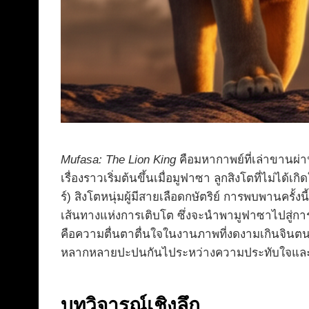
Mufasa: The Lion King
คือมหากาพย์ที่เล่าขานผ่า
เรื่องราวเริ่มต้นขึ้นเมื่อมูฟาซา ลูกสิงโตที่ไม่ไ
ร์) สิงโตหนุ่มผู้มีสายเลือดกษัตริย์ การพบพานคร
เส้นทางแห่งการเติบโต ซึ่งจะนำพามูฟาซาไปสู่กา
คือความตื่นตาตื่นใจในงานภาพที่งดงามเกินจินตนากา
หลากหลายปะปนกันไประหว่างความประทับใจแล
บทวิจารณ์เชิงลึก