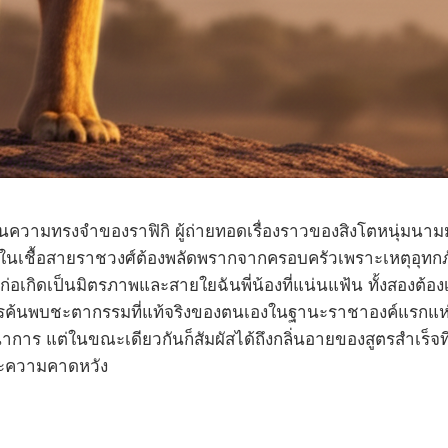
นความทรงจำของราฟิกิ ผู้ถ่ายทอดเรื่องราวของสิงโตหนุ่มนามมู
ด้เกิดในเชื้อสายราชวงศ์ต้องพลัดพรากจากครอบครัวเพราะเหตุอุทกภ
ั้งนี้ก่อเกิดเป็นมิตรภาพและสายใยฉันพี่น้องที่แน่นแฟ้น ทั้
รค้นพบชะตากรรมที่แท้จริงของตนเองในฐานะราชาองค์แรกแห่งผา
ร แต่ในขณะเดียวกันก็สัมผัสได้ถึงกลิ่นอายของสูตรสำเร็จที่คุ้
ะความคาดหวัง