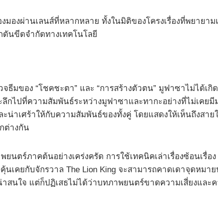
องมองผ่านเลนส์ที่หลากหลาย ทั้งในมิติของโครงเรื่องที่พยายามเ
กดันขีดจำกัดทางเทคโนโลยี
จธีมของ “โชคชะตา” และ “การสร้างตัวตน” มูฟาซาไม่ได้เกิดม
ปที่ความสัมพันธ์ระหว่างมูฟาซาและทากะอย่างที่ไม่เคยมีมาก่อน
ละน่าเศร้าให้กับความสัมพันธ์ของทั้งคู่ โดยแสดงให้เห็นถึงสา
กต่างกัน
ตร์ภาคต้นอย่างเคร่งครัด การใช้เทคนิคเล่าเรื่องซ้อนเรื่อง
ที่คุ้นเคยกับจักรวาล The Lion King จะสามารถคาดเดาจุดหมาย
น่าสนใจ แต่ก็ปฏิเสธไม่ได้ว่าบทภาพยนตร์ขาดความเสี่ยงและค